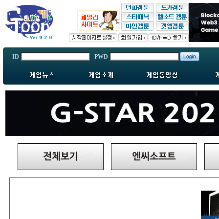
ID
PWD