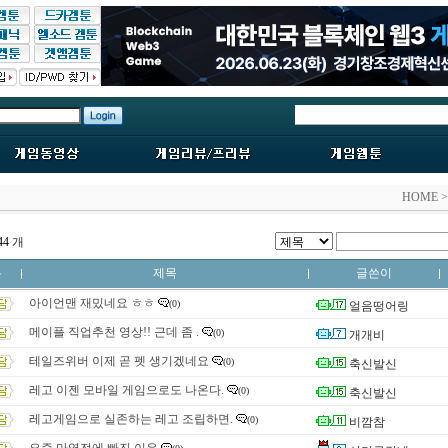
HOME 
44
개
분
제목
글쓴이
아이언맨 재밌네요 ㅎㅎ
(0)
얼음떵어링
메이플 직업추천 영상!! 근데 좀 .
(0)
개개비
테일즈위버 이제 곧 펫 생기겠네요
(0)
축신발신
레고 이젠 모바일 게임으로도 나온다.
(0)
축신발신
레고게임으로 실존하는 레고 조립하면.
(0)
비깜참