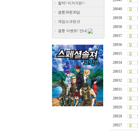
28941
찰칵! 이거거든!~
28940
겜툰30문30답
28939
게임스크린샷
28938
겜툰 이벤트! 안내
28937
28936
28935
28934
28933
28932
28931
28930
28929
28928
28927