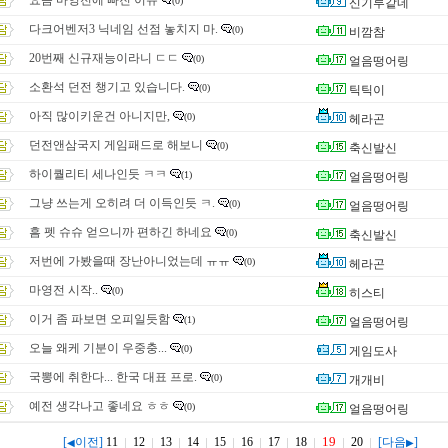
요즘 마영전에 빠진 이유
(0)
신기루같네
다크어벤저3 닉네임 선점 놓치지 마.
(0)
비깜참
20번째 신규재능이라니 ㄷㄷ
(0)
얼음떵어링
소환석 던전 챙기고 있습니다.
(0)
틱틱이
아직 많이키운건 아니지만,
(0)
헤라곤
던전앤삼국지 게임패드로 해보니
(0)
축신발신
하이퀄리티 세나인듯 ㅋㅋ
(1)
얼음떵어링
그냥 쓰는게 오히려 더 이득인듯 ㅋ.
(0)
얼음떵어링
흠 펫 슈슈 얻으니까 편하긴 하네요
(0)
축신발신
저번에 가봤을때 장난아니었는데 ㅠㅠ
(0)
헤라곤
마영전 시작..
(0)
히스티
이거 좀 파보면 오피일듯함
(1)
얼음떵어링
오늘 왜케 기분이 우중충...
(0)
게임도사
국뽕에 취한다... 한국 대표 프로.
(0)
개개비
예전 생각나고 좋네요 ㅎㅎ
(0)
얼음떵어링
19
[
이전]
11
12
13
14
15
16
17
18
20
[다음
]
◀
▶