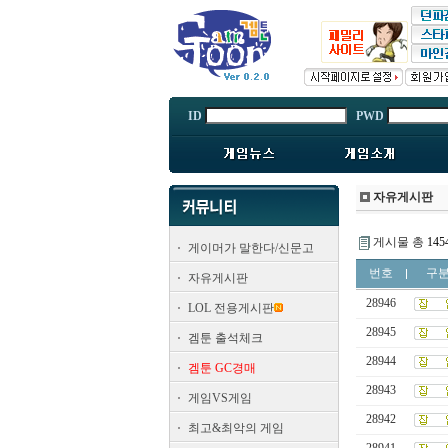
ID
PWD
자유게시판
게시물 총
145
게이머가 말한다/신문고
번호
구
자유게시판
28946
LOL 전용게시판
28945
겜툰 출석체크
28944
겜툰 GC경매
28943
게임VS게임
28942
최고&최악의 게임