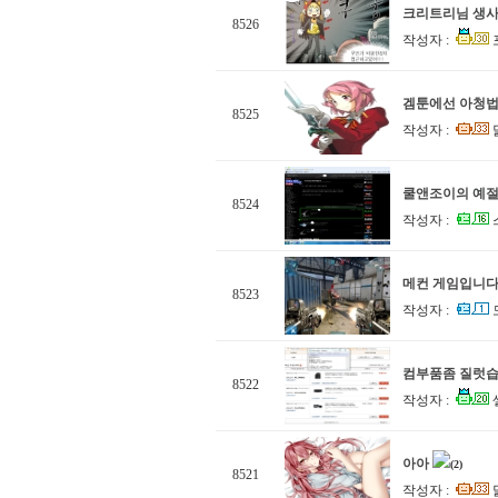
크리트리님 생사
8526
작성자 :
겜툰에선 아청법
8525
작성자 :
쿨앤조이의 예절.
8524
작성자 :
메컨 게임입니
8523
작성자 :
컴부품좀 질럿습
8522
작성자 :
셀
아아
(2)
8521
작성자 :