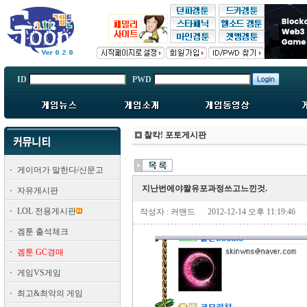
ID
PWD
찰칵! 포토게시판
게이머가 말한다/신문고
지난번에야짤유포과정쓰고느낀것.
자유게시판
LOL 전용게시판
작성자 : 커맨드
2012-12-14 오후 11:19:46
겜툰 출석체크
겜툰 GC경매
게임VS게임
최고&최악의 게임