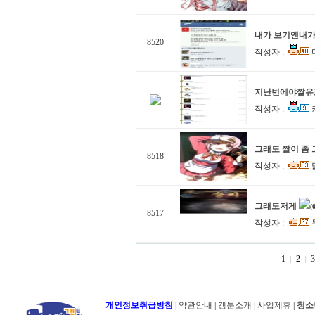
내가 보기엔내가
8520
작성자 :
지난번에야짤유
작성자 :
그래도 짤이 좀
8518
작성자 :
그래도저게
(
8517
작성자 :
1
2
3
개인정보취급방침
|
약관안내
|
겜툰소개
|
사업제휴
|
청소