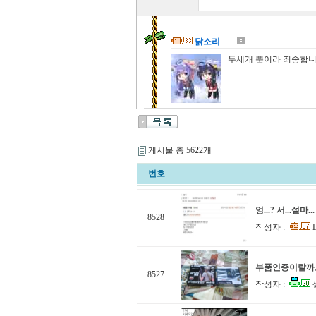
닭소리
두세개 뿐이라 죄송합
게시물 총 5622개
번호
엉...? 서...설마.
8528
작성자 :
L
부품인증이랄까
8527
작성자 :
셀