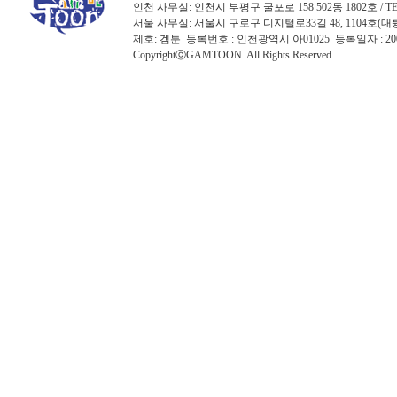
인천 사무실: 인천시 부평구 굴포로 158 502동 1802호 / TEL: 032
서울 사무실: 서울시 구로구 디지털로33길 48, 1104호(대륭포스트타워7
제호: 겜툰 등록번호 : 인천광역시 아01025 등록일자 : 
CopyrightⓒGAMTOON. All Rights Reserved.