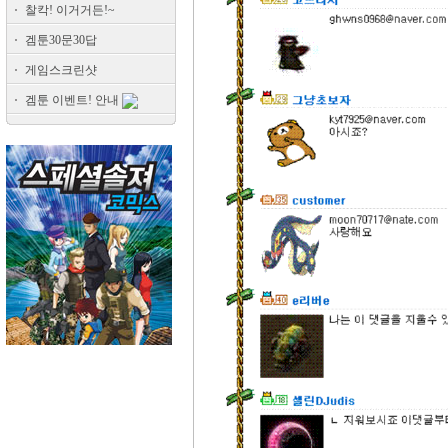
찰칵! 이거거든!~
겜툰30문30답
게임스크린샷
겜툰 이벤트! 안내