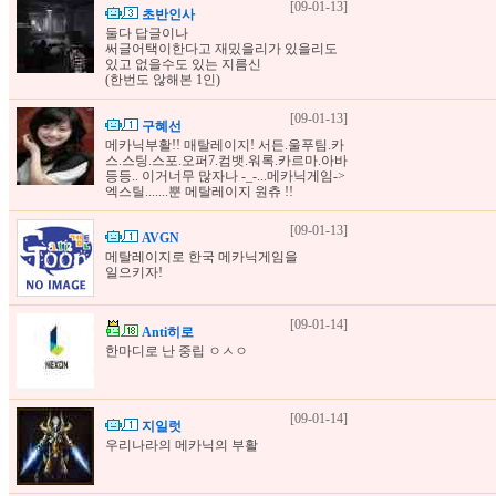
[09-01-13]
초반인사
둘다 답글이나
써글어택이한다고 재밌을리가 있을리도
있고 없을수도 있는 지름신
(한번도 않해본 1인)
[09-01-13]
구혜선
메카닉부활!! 매탈레이지! 서든.울푸팀.카
스.스팅.스포.오퍼7.컴뱃.워록.카르마.아바
등등.. 이거너무 많자나 -_-...메카닉게임->
엑스틸.......뿐 메탈레이지 원츄 !!
[09-01-13]
AVGN
메탈레이지로 한국 메카닉게임을
일으키자!
[09-01-14]
Anti히로
한마디로 난 중립 ㅇㅅㅇ
[09-01-14]
지일럿
우리나라의 메카닉의 부활