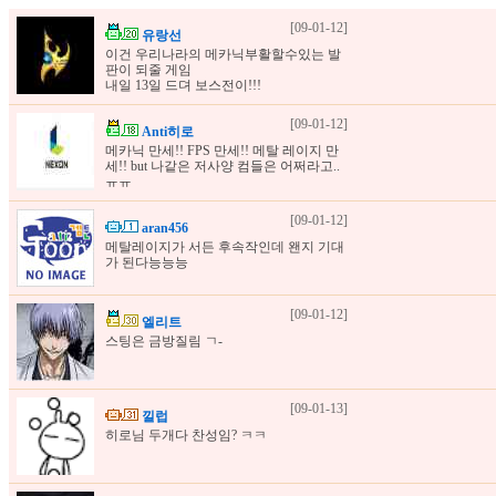
[09-01-12]
유랑선
이건 우리나라의 메카닉부활할수있는 발
판이 되줄 게임
내일 13일 드뎌 보스전이!!!
[09-01-12]
Anti히로
메카닉 만세!! FPS 만세!! 메탈 레이지 만
세!! but 나같은 저사양 컴들은 어쩌라고..
ㅠㅠ
[09-01-12]
aran456
메탈레이지가 서든 후속작인데 왠지 기대
가 된다능능능
[09-01-12]
엘리트
스팅은 금방질림 ㄱ-
[09-01-13]
낄럽
히로님 두개다 찬성임? ㅋㅋ