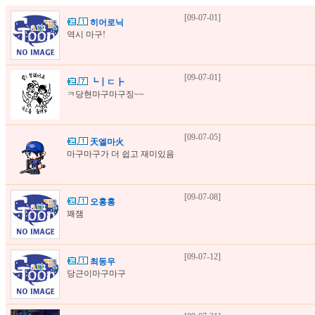
[09-07-01]
히어로닉
역시 마구!
[09-07-01]
┗┃ㄷ┣
ㅋ당현마구마구징~~
[09-07-05]
天엘마火
마구마구가 더 쉽고 재미있음
[09-07-08]
오홍홍
꽤잼
[09-07-12]
최동우
당근이마구마구