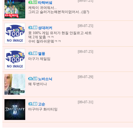
[09-07-21]
타락버섴
케릭이 귀여워서...
그리고 슬러거는해본적이없어서...(응?)
[09-07-25]
성대러커
풋 100% 게임 유저가 현질 안질르고 세트
덱 2개 맟춤 ㅋㅋ
수비 절라쉬운뎈ㅋㅋ
[09-07-25]
열풍
마구가 제일임
[09-07-29]
노바소닉
왜 두변이나
[09-07-31]
고순
마구마구 화이티잉