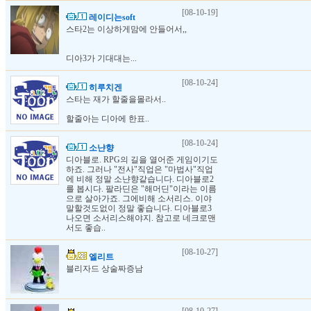
[08-10-19]
레이디는soft
스타2는 이상하게맘에 안들어서,,
디아3가 기대대는...
[08-10-24]
히루치겐
스타는 재가 할줄을몰라서..
할줄아는 디아에 한표..
[08-10-24]
소냔향
디아블로. RPG의 길을 열어준 게임이기도
하죠. 그러나 "전사"직업은 "마법사"직업
에 비해 정말 소냔향같습니다. 디아블로2
를 봅시다. 팔라딘은 "해머딘"이라는 이름
으로 살아가죠. 그에비해 소서리스. 이야
말할것도없이 정말 좋습니다. 디아블로3
나오면 소서리스해야지. 참고로 네크로맨
서도 좋습..
[08-10-27]
엘리트
블리자드 상술짜증남