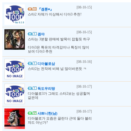
[08-10-15]
『겜툰♥』
스타2 자체가 이상해서 디아3 추천!
[08-10-15]
겜야
스타는 3분할 판매에 발목이 잡힐듯 하구
디아3은 특유의 타격감이나 특징이 많이
보여 디아3 추천
[08-10-16]
디아블로삼
스타2는 전작에 비해 넘 많이바뀐듯 ㅋ
[08-10-17]
독도우리땅
디아블로3가 그래도 스타2보는 성공할꺼
같은데
[08-10-17]
샤쁘니한(남)
디아블로가 요즘은 끌린다 근데 둘다 블리
쟈드 아닌가?