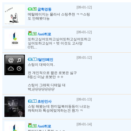
[09-01-12]
굽학겅둥
메탈레이지는 몰라서 스팅추천 ㅋㅋ스팅
도 안해봣다능
[09-01-12]
Anti히로
또하고싶어또하고싶어또하고싶어또하고
싶어또하고싶어 + 벗 이것도 고사양
OTL...
[09-01-12]
l달인l페인
스팅이 대박이져..
전 개인적으로 짧은 로봇은 싫구
8등신 미남 로봇만 ㅎㅎ
스팅이 그래픽 디테일 대
박,@@@@@@@
[09-01-13]
초반인사
스팅 해봤는데 한미일북러등등이 나오는
캐릭터와 특성에맞게하는건 뭔가 ㅋ
[09-01-14]
Anti히로