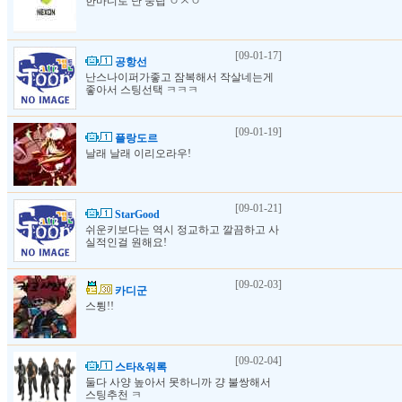
한마디로 난 중립 ㅇㅅㅇ
[09-01-17]
공항선
난스나이퍼가좋고 잠복해서 작살네는게
좋아서 스팅선택 ㅋㅋㅋ
[09-01-19]
플랑도르
날래 날래 이리오라우!
[09-01-21]
StarGood
쉬운키보다는 역시 정교하고 깔끔하고 사
실적인걸 원해요!
[09-02-03]
카디군
스튕!!
[09-02-04]
스타&워록
둘다 사양 높아서 못하니까 걍 불쌍해서
스팅추천 ㅋ