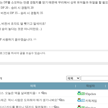
서는
DP
를 소모하는 만큼 경험치를 얻기 때문에 무리해서 상위 유저들과 듀얼을 할 필
서
DP 20
–
승리 시 경험치
20
 비전서
DP 35
–
승리 시 경험치
35
,
비전서 조각도 덜 뺏기고 일석이조
!
 승이 높다는 것은 아니지만요
...)
DP
사용하기 꼼수였습니다
. ^^
8개
제목
작성자
스. 오늘은 덱을 살펴봤지욤~ ㅎ
(0)
95tpclsrn
래곤. 역시 사람은 도와줘야 뭐가 생기나봐요?
(0)
키득게임
리스] 카드를 뽑으니 SE카드 철컹철컹~ =.=
(0)