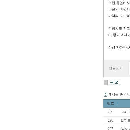
또한 듀얼에
파단의 비전
마력의 로드의
경험치도 얻고
(
그렇다고 제가
이상 간단한
덧글쓰기
게시물 총 23
번호
299
티어리
298
길티드
297
[티어