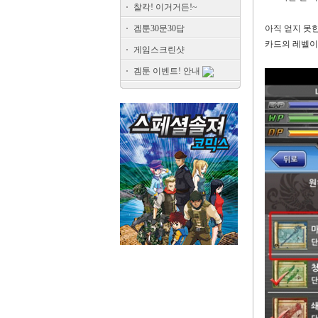
찰칵! 이거거든!~
겜툰30문30답
아직 얻지 못
카드의 레벨이
게임스크린샷
겜툰 이벤트! 안내