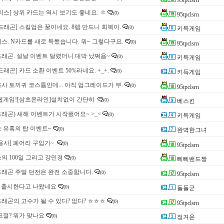
95tpclsrn
리스] 상위 카드는 역시 보기도 좋네요. ㅎ
(0)
95tpclsrn
드래곤] 스킬업은 꿀이네요. 8렙 만드니 회복이.
(0)
키득게임
스. N카드를 새로 득했습니다. 뭐~ 그렇다구요.
(0)
95tpclsrn
래곤. 설날 이벤트 달렸더니 대박 났쪄욤~
(0)
키득게임
드래곤] 카드 소환 이벤트 50%라네요. +_+.
(0)
키득게임
사 토끼귀 코스튬인데... 아직 업그레이드가 부.
(0)
95tpclsrn
웹게임![삼초온라인]설치없이 간단히
(0)
베스킨
래곤) 새해 이벤트가 시작됐어요~ >_<
(0)
키득게임
 유혹의 탑 이벤트~
(0)
완벽한그녀
용사] 페어리 구입기~
(0)
95tpclsrn
의 100일 그리고 강민경
(0)
삐삐밴드짱
래곤 주말 던전은 완전 소중합니다.
(0)
95tpclsrn
 출시한다고 나왔네요
(0)
돌돌군
래곤의 고수가 될 수 있다? 없다? ㅎㅎㅎ
(0)
95tpclsrn
표절? 뭐가 맞나요
(0)
정겨운