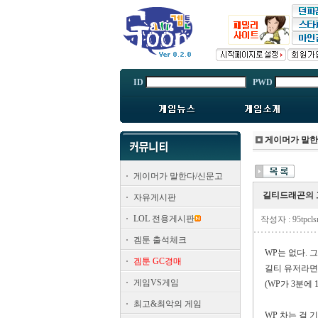
ID
PWD
게이머가 말
게이머가 말한다/신문고
길티드래곤의 고
자유게시판
LOL 전용게시판
작성자 : 95tpcl
겜툰 출석체크
WP
는 없다
.
겜툰 GC경매
길티 유저라면
게임VS게임
(WP
가
3
분에
최고&최악의 게임
WP
차는 걸 