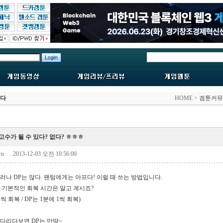
한다
HOME >
겜툰커뮤
수가 될 수 있다? 없다? ㅎㅎㅎ
srn
2013-12-03 오전 10:56:00
그러나
DP
는 많다
.
팬텀에게는 아프다
!
이럴 때 쓰는 방법입니다
.
 기본적인 회복 시간은 알고 계시죠
?
1
씩 회복
/ DP
는
1
분에
1
씩 회복
)
기다리다보면
DP
는 만땅
~