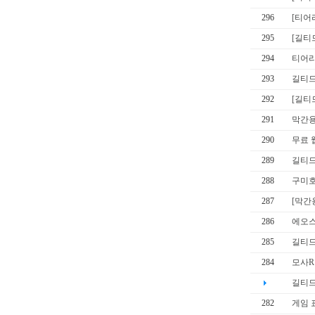
296
[티어
295
[길티
294
티어리
293
길티드
292
[길티
291
막간용
290
무료 
289
길티드
288
구미호
287
[막간
286
에오스
285
길티드
284
모사R
길티드
282
게임 