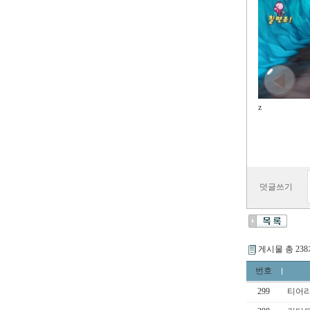
z
덧글쓰기
게시물 총 23
번호
299
티어리