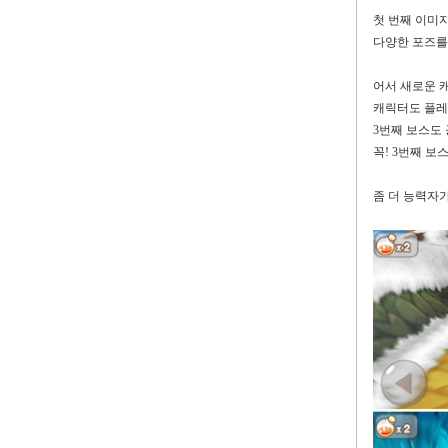
첫 번째 이미
다양한 포즈를
어서 새로운 
캐릭터도 플
3
번째 보스도 
꼭
! 3
번째 보
좀 더 능력자