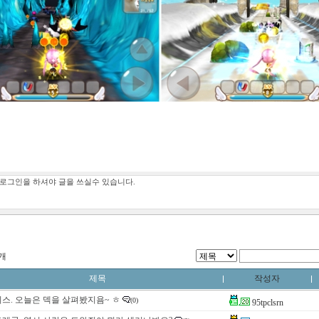
8개
제목
작성자
스. 오늘은 덱을 살펴봤지욤~ ㅎ
(0)
95tpclsrn