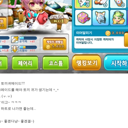
 토끼귀메이드
!!!
그레이드를 해야 토끼 귀가 생기는데
+_+
. (
ㅜ
.
ㅜ
)
?
이고
~
ㅋㅋㅋ
 하트로 나가면 좋는데
...
능
~
좋겠다냥
~
좋겠겔
~)