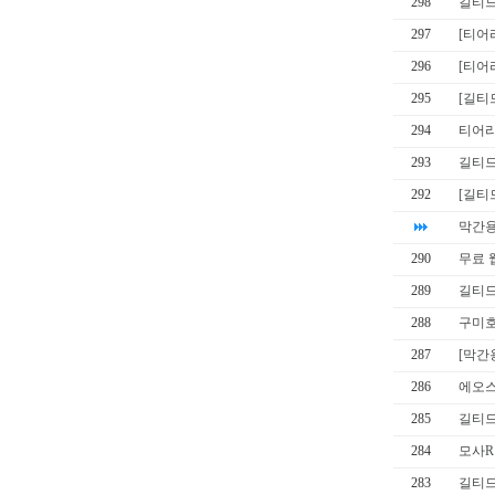
298
길티드
297
[티어
296
[티어
295
[길티
294
티어리
293
길티드
292
[길티
막간용
290
무료 
289
길티드
288
구미호
287
[막간
286
에오스
285
길티드
284
모사R
283
길티드