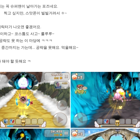
지는 꼭 슈퍼맨이 날아가는 포즈네요
.
찍고 싶지만
,
스맛폰이 빌빌거려서
ㅎ
~
캐릭터가 나오면 좋겠어요
.
레이하고
~
코스튬도 사고
~
룰루루
~
공략도 못 하는 이 마당에
ㅋㅋㅋ
스 중간까지는 가는데
...
공략을 못해요
.
억울해요
~
가 돼야 할 듯해요
ㅋ