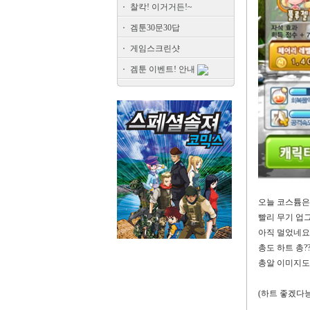
찰칵! 이거거든!~
겜툰30문30답
게임스크린샷
겜툰 이벤트! 안내
오늘 코스튬은
빨리 무기 업
아직 멀었네요
총도 하트 총
?
총알 이미지도
(
하트 좋겠다