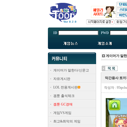
ID
PWD
게이머가 말
게이머가 말한다/신문고
막간용사 토끼귀
자유게시판
LOL 전용게시판
작성자 : 95tpcl
겜툰 출석체크
겜툰 GC경매
게임VS게임
최고&최악의 게임