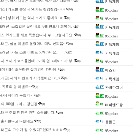
래곤. 역시 사람은 도와줘야 뭐가 생기나봐요?
(0)
키득게임
리스] 카드를 뽑으니 SE카드 철컹철컹~ =.=
(0)
95tpclsrn
리스] 상위 카드는 역시 보기도 좋네요. ㅎ
(0)
95tpclsrn
드래곤] 스킬업은 꿀이네요. 8렙 만드니 회복이.
(0)
키득게임
스. N카드를 새로 득했습니다. 뭐~ 그렇다구요.
(0)
95tpclsrn
래곤. 설날 이벤트 달렸더니 대박 났쪄욤~
(0)
키득게임
드래곤] 카드 소환 이벤트 50%라네요. +_+.
(0)
키득게임
사 토끼귀 코스튬인데... 아직 업그레이드가 부.
(0)
95tpclsrn
웹게임![삼초온라인]설치없이 간단히
(0)
베스킨
래곤) 새해 이벤트가 시작됐어요~ >_<
(0)
키득게임
 유혹의 탑 이벤트~
(0)
완벽한그녀
용사] 페어리 구입기~
(0)
95tpclsrn
의 100일 그리고 강민경
(0)
삐삐밴드짱
래곤 주말 던전은 완전 소중합니다.
(0)
95tpclsrn
 출시한다고 나왔네요
(0)
돌돌군
래곤의 고수가 될 수 있다? 없다? ㅎㅎㅎ
(0)
95tpclsrn