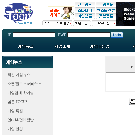
ID
PWD
비
최신 게임뉴스
오픈/클로즈 베타뉴스
게임업계 핫이슈
겜툰 FOCUS
게임 특집
인터뷰/업체탐방
게임 만평