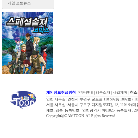
게임 포토뉴스
개인정보취급방침
|
약관안내
|
겜툰소개
|
사업제휴
|
청소
인천 사무실: 인천시 부평구 굴포로 158 502동 1802호 / TEL: 032
서울 사무실: 서울시 구로구 디지털로33길 48, 1104호(대륭포스트타워7
제호: 겜툰 등록번호 : 인천광역시 아01025 등록일자 : 
CopyrightⓒGAMTOON. All Rights Reserved.