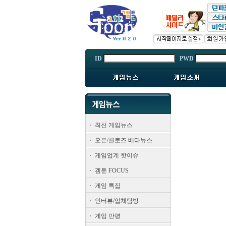
ID
PWD
최신 게임뉴스
오픈/클로즈 베타뉴스
게임업계 핫이슈
겜툰 FOCUS
게임 특집
인터뷰/업체탐방
게임 만평