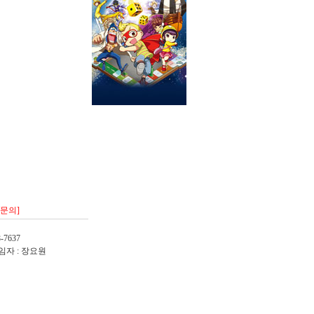
/문의]
-7637
임자 : 장요원