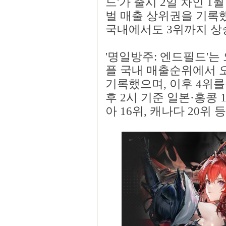
드'가 출시 2일 차인 1
벌 매출 상위권을 기록
국내에서도 3위까지 상
'명일방주: 엔드필드'는 
플 국내 매출순위에서 오
기록했으며, 이후 4위를
후 2시 기준 일본·홍콩 
아 16위, 캐나다 20위 