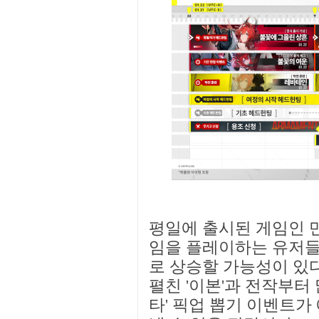
평일에 출시된 게임인 만
임을 플레이하는 유저들
로 상승할 가능성이 있
펼친 '이본'과 전작부터
타' 픽업 뽑기 이벤트가