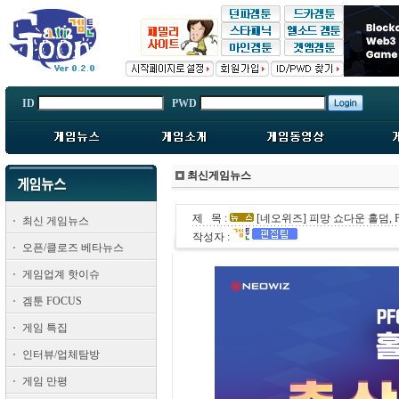
ID
PWD
최신게임뉴스
제 목 :
[네오위즈] 피망 쇼다운 홀덤, 
최신 게임뉴스
작성자 :
오픈/클로즈 베타뉴스
게임업계 핫이슈
겜툰 FOCUS
게임 특집
인터뷰/업체탐방
게임 만평