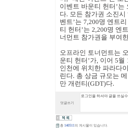
이벤트 바운티 헌터’는 
다. 모든 참가권 소진시
벤트’는 7,200명 엔트리
티 헌터’는 2,200명 
너먼트 참가권을 부여한
오프라인 토너먼트는 오는
운티 헌터’가, 이어 5월
인천에 위치한 파라다
린다. 총 상금 규모는 메
만 개런티(GDT)다.
덧글쓰기
총
140511
의 게시물이 있습니다.