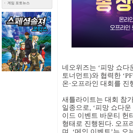
게임 포토뉴스
네오위즈는 ‘피망 쇼다운
토너먼트)와 협력한 ‘P
온·오프라인 대회를 진행
새틀라이트는 대회 참가
일종으로, ‘피망 쇼다운 
이드 이벤트 바운티 헌터
형태로 진행된다. 오프
며, ‘메인 이벤트’는 오는