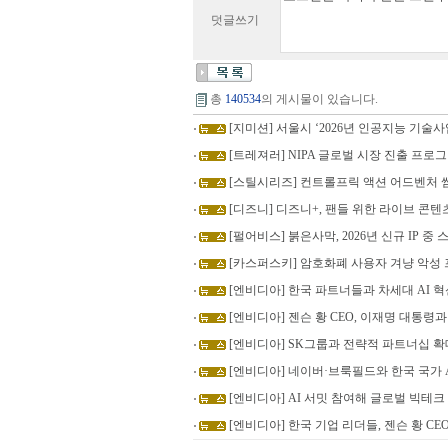
덧글쓰기
총
140534
의 게시물이 있습니다.
[지미션] 서울시 ‘2026년 인공지능 기술
[트레져러] NIPA 글로벌 시장 진출 프로
[스틸시리즈] 컨트롤프릭 액션 어드벤처 
[디즈니] 디즈니+, 팬들 위한 라이브 콘텐
[펄어비스] 붉은사막, 2026년 신규 IP 중 
[카스퍼스키] 암호화폐 사용자 겨냥 악성 프레
[엔비디아] 한국 파트너들과 차세대 AI 혁
[엔비디아] 젠슨 황 CEO, 이재명 대통령과
[엔비디아] SK그룹과 전략적 파트너십 
[엔비디아] 네이버·브룩필드와 한국 국가 
[엔비디아] AI 서밋 참여해 글로벌 빅테크 
[엔비디아] 한국 기업 리더들, 젠슨 황 C