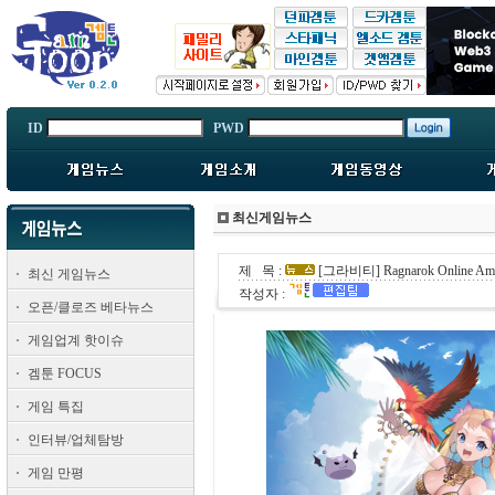
ID
PWD
최신게임뉴스
제 목 :
[그라비티] Ragnarok Online Am
최신 게임뉴스
작성자 :
오픈/클로즈 베타뉴스
게임업계 핫이슈
겜툰 FOCUS
게임 특집
인터뷰/업체탐방
게임 만평