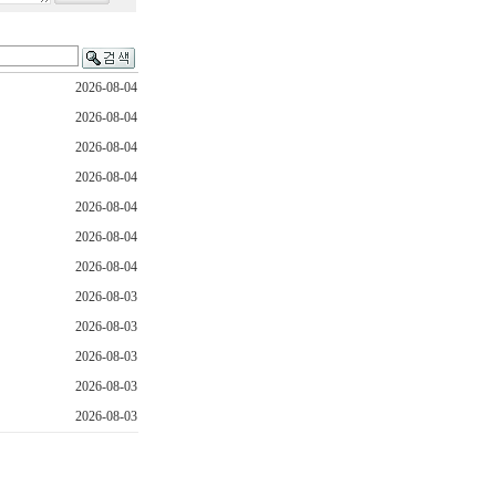
2026-08-04
2026-08-04
2026-08-04
2026-08-04
2026-08-04
2026-08-04
2026-08-04
2026-08-03
2026-08-03
2026-08-03
2026-08-03
2026-08-03