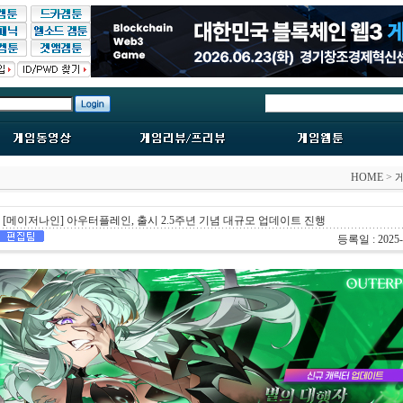
HOME
>
[메이저나인] 아우터플레인, 출시 2.5주년 기념 대규모 업데이트 진행
등록일 : 2025-