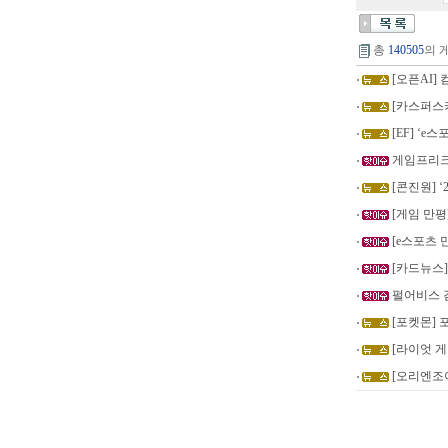
총
140505
의 
[오픈AI]
[카스퍼스키
[EF] ‘
게임프리크
[콘진원] 
[게임 만평
[e스포츠 만
[카드뉴스] 
펄어비스 검
[포켓몬] 
[라이엇 게
[오리엔조이