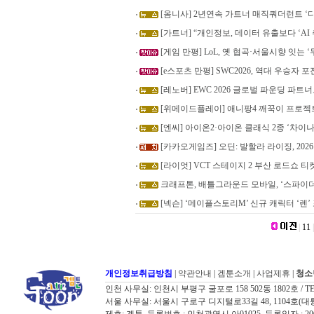
[옴니사] 2년연속 가트너 매직쿼더런트 ‘디지
[가트너] “개인정보, 데이터 유출보다 ‘AI
[게임 만평] LoL, 옛 협곡·서울시향 잇는 
[e스포츠 만평] SWC2026, 역대 우승자 
[레노버] EWC 2026 글로벌 파운딩 파
[위메이드플레이] 애니팡4 깨꾹이 프로젝
[엔씨] 아이온2·아이온 클래식 2종 ‘차이나조
[카카오게임즈] 오딘: 발할라 라이징, 202
[라이엇] VCT 스테이지 2 부산 로드쇼 티켓
크래프톤, 배틀그라운드 모바일, ‘스파이더맨
[넥슨] ‘메이플스토리M’ 신규 캐릭터 ‘렌
|
11
|
개인정보취급방침
|
약관안내
|
겜툰소개
|
사업제휴
|
청소
인천 사무실: 인천시 부평구 굴포로 158 502동 1802호 / TEL: 032
서울 사무실: 서울시 구로구 디지털로33길 48, 1104호(대륭포스트타워7