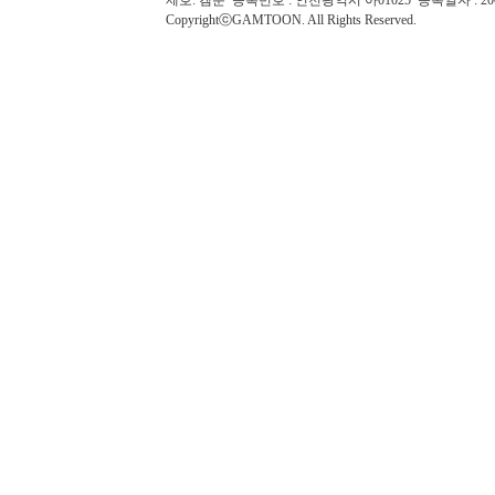
제호: 겜툰 등록번호 : 인천광역시 아01025 등록일자 : 
CopyrightⓒGAMTOON. All Rights Reserved.