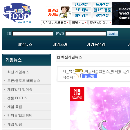
ID
PWD
최신게임뉴스
제 목 :
[아크시스템웍스] 매지컬 크리
최신 게임뉴스
작성자 :
오픈/클로즈 베타뉴스
게임업계 핫이슈
겜툰 FOCUS
게임 특집
인터뷰/업체탐방
게임 만평