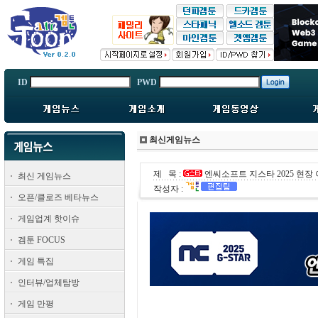
ID
PWD
최신게임뉴스
제 목 :
엔씨소프트 지스타 2025 현장
최신 게임뉴스
작성자 :
오픈/클로즈 베타뉴스
게임업계 핫이슈
겜툰 FOCUS
게임 특집
인터뷰/업체탐방
게임 만평