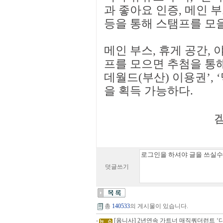
과 좋아요 인증, 메인 
등을 통해 스탬프를 모을
메인 부스, 휴게 공간,
프를 모으면 추첨을 통해
데월드(부산) 이용권’, 
을 획득 가능하다.
겜
덧글쓰기
총
140533
의 게시물이 있습니다.
[옴니사] 2년연속 가트너 매직쿼더런트 ‘디지