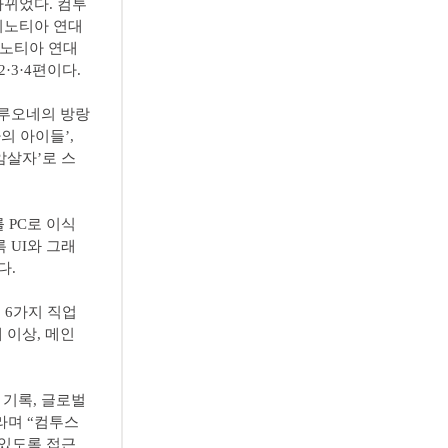
뀌었다. 컴투
‘이노티아 연대
이노티아 연대
·3·4편이다.
: 루오네의 방랑
아의 아이들’,
암살자’로 스
 PC로 이식
 UI와 그래
다.
 6가지 직업
 이상, 메인
 기록, 글로벌
라며 “컴투스
 있도록 접근