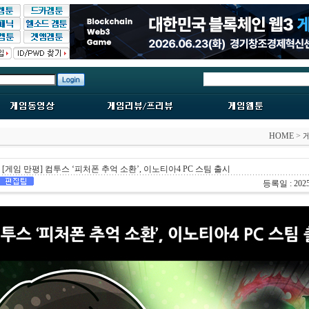
HOME
>
[게임 만평] 컴투스 ‘피처폰 추억 소환’, 이노티아4 PC 스팀 출시
등록일 : 2025