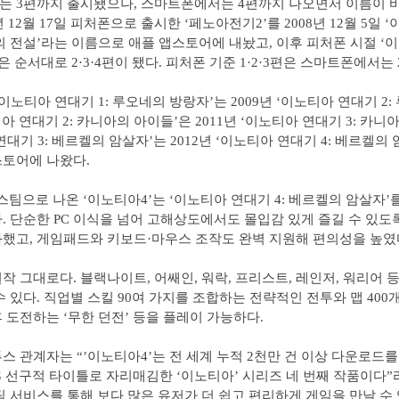
 3편까지 출시됐으나, 스마트폰에서는 4편까지 나오면서 이름이 바
년 12월 17일 피처폰으로 출시한 ‘페노아전기2’를 2008년 12월 5일 
의 전설’라는 이름으로 애플 앱스토어에 내놨고, 이후 피처폰 시절 ‘
은 순서대로 2·3·4편이 됐다. 피처폰 기준 1·2·3편은 스마트폰에서는 2
‘이노티아 연대기 1: 루오네의 방랑자’는 2009년 ‘이노티아 연대기 2
티아 연대기 2: 카니아의 아이들’은 2011년 ‘이노티아 연대기 3: 카니
연대기 3: 베르켈의 암살자’는 2012년 ‘이노티아 연대기 4: 베르켈의 
토어에 나왔다.
 스팀으로 나온 ‘이노티아4’는 ‘이노티아 연대기 4: 베르켈의 암살자’를
. 단순한 PC 이식을 넘어 고해상도에서도 몰입감 있게 즐길 수 있도록
했고, 게임패드와 키보드·마우스 조작도 완벽 지원해 편의성을 높였
작 그대로다. 블랙나이트, 어쌔인, 워락, 프리스트, 레인저, 워리어 등
수 있다. 직업별 스킬 90여 가지를 조합하는 전략적인 전투와 맵 400개
 도전하는 ‘무한 던전’ 등을 플레이 가능하다.
스 관계자는 “’이노티아4’는 전 세계 누적 2천만 건 이상 다운로드를
G 선구적 타이틀로 자리매김한 ‘이노티아’ 시리즈 네 번째 작품이다”
팀 서비스를 통해 보다 많은 유저가 더 쉽고 편리하게 게임을 만날 수