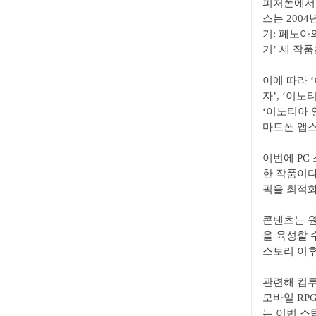
피처폰에서는
스는 2004
기: 페노아
기’ 세 작품
이에 따라 
자’, ‘이노
‘이노티아 
마트폰 앱스
이번에 PC
한 작품이다
픽을 최적화
콘텐츠는 원
을 육성할 
스토리 이후
관련해 컴투
모바일 RP
는 이번 스