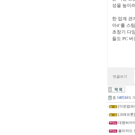
성을 높이려
한 업계 관
아4’를 스
초창기 다양
들도 PC 
덧글쓰기
총
140534
의 
[이펀컴퍼니
[크래프톤]
대원씨아이
블리자드 오