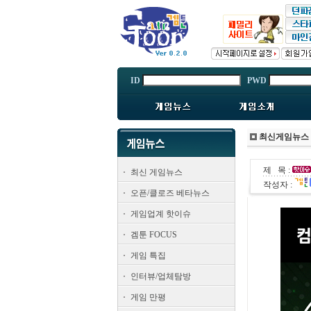
ID
PWD
최신게임뉴스
제 목 :
최신 게임뉴스
작성자 :
오픈/클로즈 베타뉴스
게임업계 핫이슈
겜툰 FOCUS
게임 특집
인터뷰/업체탐방
게임 만평