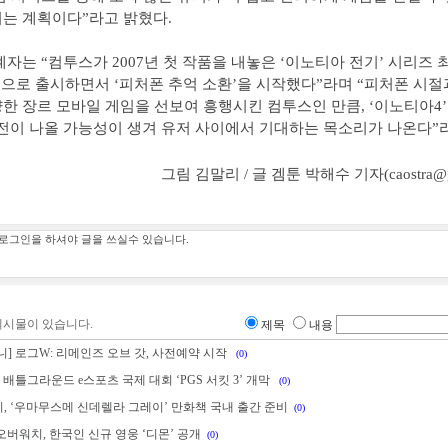
는 계획이다”라고 밝혔다.
계자는 “컴투스가 2007년 첫 작품을 내놓은 ‘이노티아 전기’ 시리즈 
팀으로 출시하면서 ‘피처폰 추억 소환’을 시작했다”라며 “피처폰 시
한 장르 모바일 게임을 선보여 흥행시킨 컴투스인 만큼, ‘이노티아4’
버전이 나올 가능성이 생겨 유저 사이에서 기대하는 목소리가 나온다”
그림 김말리 / 글 겜툰 박해수 기자(caostra@ga
게시물이 있습니다.
제목
내용
] 로그W: 리메인즈 오브 갓, 사전예약 시작
(0)
 배틀그라운드 e스포츠 국제 대회 ‘PGS 서킷 3’ 개막
(0)
, ‘우마무스메 신데렐라 그레이’ 만화책 국내 출간 준비
(0)
버워치, 한국인 신규 영웅 ‘디몬’ 공개
(0)