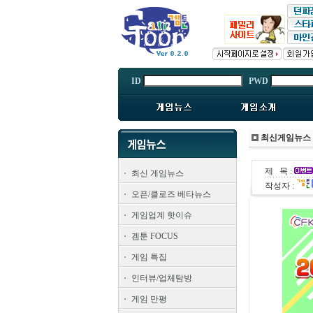
ID
PWD
최신게임뉴스
제 목 :
최신 게임뉴스
작성자 :
오픈/클로즈 베타뉴스
게임업계 핫이슈
겜툰 FOCUS
게임 특집
인터뷰/업체탐방
게임 만평