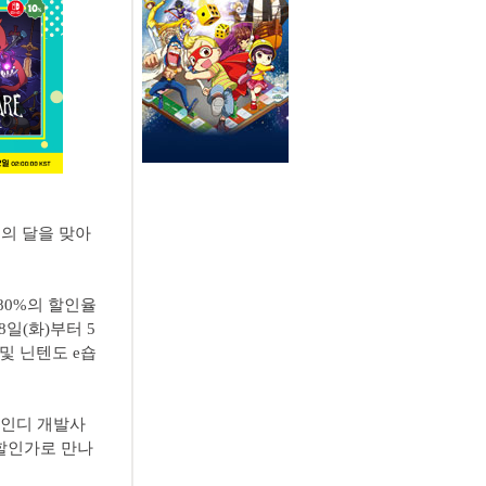
정의 달을 맞아
80%의 할인율
8일(화)부터 5
및 닌텐도 e숍
 인디 개발사
% 할인가로 만나