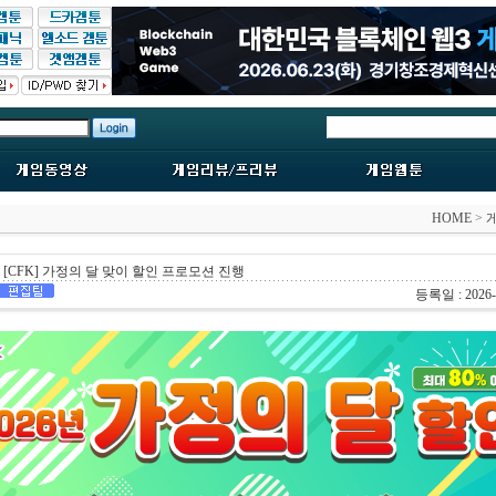
HOME
>
[CFK] 가정의 달 맞이 할인 프로모션 진행
등록일 : 2026-