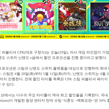
 퍼블리셔 CFK(대표 구창식)는 오늘(29일), 자사 게임 라인업이 가
텐도 스위치 닌텐도 e숍에서 할인 프로모션을 진행 중이라고 밝혔다.
프로모션은 스팀과 닌텐도 스위치 플랫폼을 대상으로 진행하며 최대 
 스팀은 4월 28일(화)부터 5월 12일(화)까지, 닌텐도 스위치는 4월 2
월)까지 진행한다. 전체 할인 타이틀 목록은 CFK 스팀 퍼블리셔 페이지 
 수 있다.
션에서는 다수의 주요 타이틀이 역대 최고 할인율을 기록한다. 국내
rfarm)이 개발한 동양 판타지 탄막 슈팅 '식혼도 ~백화요란~'은 50