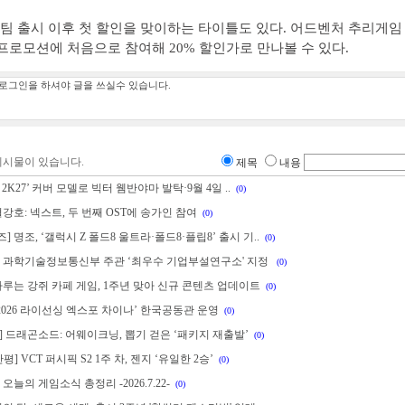
스팀 출시 이후 첫 할인을 맞이하는 타이틀도 있다. 어드벤처 추리게임
 프로모션에 처음으로 참여해 20% 할인가로 만나볼 수 있다.
게시물이 있습니다.
제목
내용
BA 2K27’ 커버 모델로 빅터 웸반야마 발탁·9월 4일 ..
(0)
혈강호: 넥스트, 두 번째 OST에 송가인 참여
(0)
] 명조, ‘갤럭시 Z 폴드8 울트라·폴드8·플립8’ 출시 기..
(0)
] 과학기술정보통신부 주관 ‘최우수 기업부설연구소' 지정
(0)
마루는 강쥐 카페 게임, 1주년 맞아 신규 콘텐츠 업데이트
(0)
‘2026 라이선싱 엑스포 차이나’ 한국공동관 운영
(0)
] 드래곤소드: 어웨이크닝, 뽑기 걷은 ‘패키지 재출발’
(0)
평] VCT 퍼시픽 S2 1주 차, 젠지 ‘유일한 2승’
(0)
오늘의 게임소식 총정리 -2026.7.22-
(0)