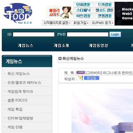
ID
PWD
최신게임뉴스
제 목 :
[그라비티] 라그나로크 온라인,
최신 게임뉴스
작성자 :
오픈/클로즈 베타뉴스
게임업계 핫이슈
겜툰 FOCUS
게임 특집
인터뷰/업체탐방
게임 만평