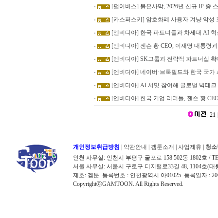
[펄어비스] 붉은사막, 2026년 신규 IP 중 
[카스퍼스키] 암호화폐 사용자 겨냥 악성 프레
[엔비디아] 한국 파트너들과 차세대 AI 혁
[엔비디아] 젠슨 황 CEO, 이재명 대통령과
[엔비디아] SK그룹과 전략적 파트너십 
[엔비디아] 네이버·브룩필드와 한국 국가 
[엔비디아] AI 서밋 참여해 글로벌 빅테크 
[엔비디아] 한국 기업 리더들, 젠슨 황 C
|
21
|
개인정보취급방침
|
약관안내
|
겜툰소개
|
사업제휴
|
청소
인천 사무실: 인천시 부평구 굴포로 158 502동 1802호 / TEL: 032
서울 사무실: 서울시 구로구 디지털로33길 48, 1104호(대륭포스트타워7
제호: 겜툰 등록번호 : 인천광역시 아01025 등록일자 : 
CopyrightⓒGAMTOON. All Rights Reserved.