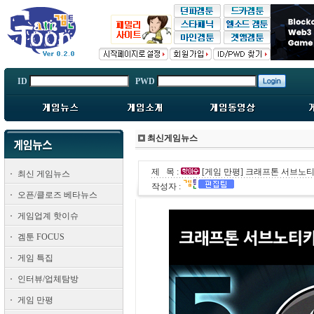
ID
PWD
최신게임뉴스
제 목 :
[게임 만평] 크래프톤 서브노티카 
최신 게임뉴스
작성자 :
오픈/클로즈 베타뉴스
게임업계 핫이슈
겜툰 FOCUS
게임 특집
인터뷰/업체탐방
게임 만평