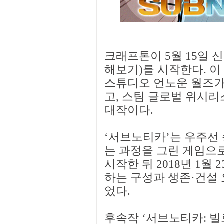
크래프톤이 5월 15일 신
해보기)를 시작한다. 
스튜디오 언노운 월즈가
고, 스팀 글로벌 위시리
대작이다.
‘서브노티카’는 우주선
는 과정을 그린 게임으로,
시작한 뒤 2018년 1월
하는 구성과 생존·건설
었다.
후속작 ‘서브노티카: 빌