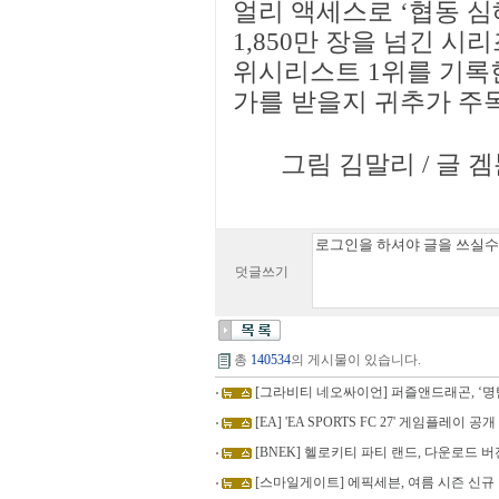
얼리 액세스로 ‘협동 심
1,850만 장을 넘긴 시
위시리스트 1위를 기록
가를 받을지 귀추가 주
그림 김말리 / 글 겜툰 
덧글쓰기
총
140534
의 게시물이 있습니다.
[그라비티 네오싸이언] 퍼즐앤드래곤, ‘명
[EA] 'EA SPORTS FC 27' 게임플레이 공개
[BNEK] 헬로키티 파티 랜드, 다운로드 
[스마일게이트] 에픽세븐, 여름 시즌 신규