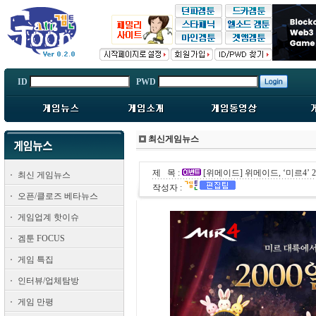
ID
PWD
최신게임뉴스
제 목 :
[위메이드] 위메이드, ‘미르4’ 
최신 게임뉴스
작성자 :
오픈/클로즈 베타뉴스
게임업계 핫이슈
겜툰 FOCUS
게임 특집
인터뷰/업체탐방
게임 만평