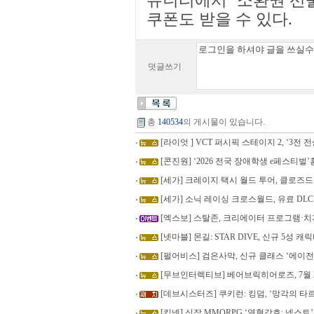
뮤니티에서 ‘소환권 선물 
쿠폰도 받을 수 있다.
덧글쓰기
총
140534
의 게시물이 있습니다.
[라이엇 ] VCT 퍼시픽 스테이지 2, ‘3전 
[콘진원] ‘2026 전국 장애학생 e페스티
[세가] 크레이지 택시 월드 투어, 클로즈
[세가] 소닉 레이싱 크로스월드, 유료 DLC 
[엑스보] 스탈존, 크리에이터 프로그램·
[넷마블] 몬길: STAR DIVE, 신규 5성 
[펄어비스] 검은사막, 신규 클래스 ‘에이
[무브인터렉티브] 베어브릭히어로즈, 7월 
[데브시스터즈] 쿠키런: 킹덤, ‘망각의 
[킹넷] 신작 MMORPG ‘열혈강호: 넥스트