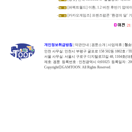
[퍼펙트월드] 이환, 1.2 버전 후반기 업데
[카카오게임즈] 프렌즈팝콘 ‘환경의 달’ 
|
21
|
개인정보취급방침
|
약관안내
|
겜툰소개
|
사업제휴
|
청소
인천 사무실: 인천시 부평구 굴포로 158 502동 1802호 / TEL: 032
서울 사무실: 서울시 구로구 디지털로33길 48, 1104호(대륭포스트타워7
제호: 겜툰 등록번호 : 인천광역시 아01025 등록일자 : 
CopyrightⓒGAMTOON. All Rights Reserved.