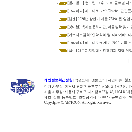
[빌리빌리] 뱅드림! 아워 노트, 글로벌 서버
[그라비티] 라그나로크M: Classic, ‘단
[웹젠] 2026년 상반기 매출 773억 원·영업
[넷마블] 넷마블문화재단, 여름방학 맞아
[아크시스템웍스] 약속의 땅 리비에라, 리
[그라비티] 라그나로크 제로, 2026 여름
[넥슨] 대구디지털혁신진흥원과 지역 게임
|
1
개인정보취급방침
|
약관안내
|
겜툰소개
|
사업제휴
|
청소
인천 사무실: 인천시 부평구 굴포로 158 502동 1802호 / TEL: 032
서울 사무실: 서울시 구로구 디지털로33길 48, 1104호(대륭포스트타워7
제호: 겜툰 등록번호 : 인천광역시 아01025 등록일자 : 
CopyrightⓒGAMTOON. All Rights Reserved.