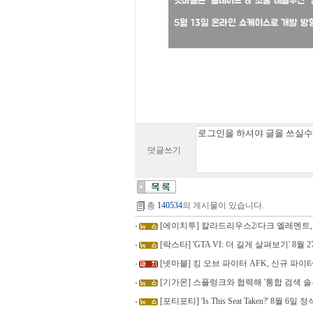
덧글쓰기
총
140534
의 게시물이 있습니다.
[에이치투] 칼라드리우스2/다크 엘레멘트,
[락스타] 'GTA VI: 더 길게 살펴보기' 8월 27일 
[넷마블] 킹 오브 파이터 AFK, 신규 파이
[기가몬] 스플렁크와 협력해 '통합 검색 솔
[포티포티] 'Is This Seat Taken?' 8월 6일