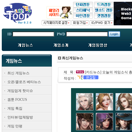
ID
PWD
최신게임뉴스
제 목 :
[카드뉴스] 오늘의 게임소식 총정
최신 게임뉴스
작성자 :
오픈/클로즈 베타뉴스
게임업계 핫이슈
겜툰 FOCUS
게임 특집
인터뷰/업체탐방
게임 만평