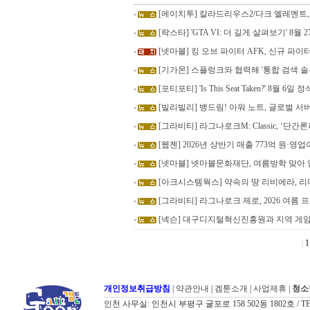
[에이치투] 칼라드리우스2/다크 엘레멘트,
[락스타] 'GTA VI: 더 길게 살펴보기' 8월 27일 
[넷마블] 킹 오브 파이터 AFK, 신규 파이
[기가몬] 스플렁크와 협력해 '통합 검색 솔
[포티포티] 'Is This Seat Taken?' 8월 6일
[빌리빌리] 뱅드림! 아워 노트, 글로벌 서버
[그라비티] 라그나로크M: Classic, ‘단
[웹젠] 2026년 상반기 매출 773억 원·영업
[넷마블] 넷마블문화재단, 여름방학 맞아
[아크시스템웍스] 약속의 땅 리비에라, 리
[그라비티] 라그나로크 제로, 2026 여름
[넥슨] 대구디지털혁신진흥원과 지역 게임
|
1
개인정보취급방침
|
약관안내
|
겜툰소개
|
사업제휴
|
청소
인천 사무실: 인천시 부평구 굴포로 158 502동 1802호 / TEL: 032