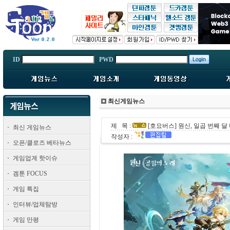
ID
PWD
최신게임뉴스
제 목 :
[호요버스] 원신, 일곱 번째 달
최신 게임뉴스
작성자 :
오픈/클로즈 베타뉴스
게임업계 핫이슈
겜툰 FOCUS
게임 특집
인터뷰/업체탐방
게임 만평