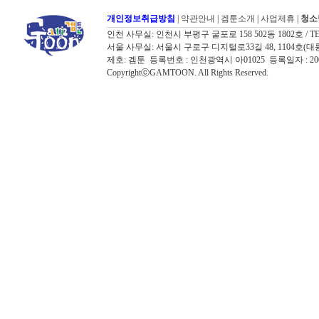
개인정보취급방침
|
약관안내
|
겜툰소개
|
사업제휴
|
청소
인천 사무실: 인천시 부평구 굴포로 158 502동 1802호 / TEL: 032
서울 사무실: 서울시 구로구 디지털로33길 48, 1104호(대륭포스트타워7
제호: 겜툰 등록번호 : 인천광역시 아01025 등록일자 : 
CopyrightⓒGAMTOON. All Rights Reserved.