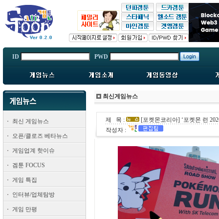
ID
PWD
최신게임뉴스
제 목 :
[포켓몬코리아] ‘포켓몬 런 2
최신 게임뉴스
작성자 :
오픈/클로즈 베타뉴스
게임업계 핫이슈
겜툰 FOCUS
게임 특집
인터뷰/업체탐방
게임 만평