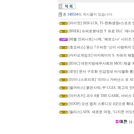
총
140534
의 게시물이 있습니다.
[라이엇] 2026 LCK, T1-한화생명e스포
[BNEK] 슈퍼로봇대전 Y 유료 DLC ‘애니버
[레벨 인피니트] 니케, ‘페르소나’ 시리즈
[호요버스] 원신 7.0 버전 ‘신이 사랑하지 않
[카카오게임즈] 아키에이지 S: 자유의 해
[IDAC] 대전지방세무사회와 MOU 체결·
[로민] 문서 구조화·민감정보 비식별화 통합 
[리미니스트리트] ‘리미니 거버넌스 포 AI
[펄어비스] 붉은사막, 中 CGIA ‘최고의 
[아카츠키] 괴수 8호 THE GAME, 서비스
[SOOP] 모션 캡처 스튜디오 4곳으로 확대
[릴리스] AFK: 새로운 여정, ‘디지몬 어드벤
|
11
|