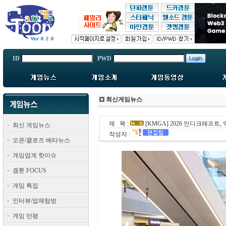
ID
PWD
최신게임뉴스
제 목 :
[KMGA] 2026 인디크래프트
최신 게임뉴스
작성자 :
오픈/클로즈 베타뉴스
게임업계 핫이슈
겜툰 FOCUS
게임 특집
인터뷰/업체탐방
게임 만평