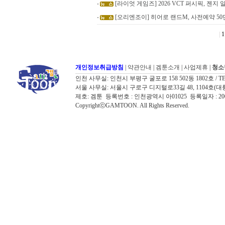
[라이엇 게임즈] 2026 VCT 퍼시픽, 젠지 
[오리엔조이] 히어로 랜드M, 사전예약 50
|
1
개인정보취급방침
|
약관안내
|
겜툰소개
|
사업제휴
|
청소
인천 사무실: 인천시 부평구 굴포로 158 502동 1802호 / TEL: 032
서울 사무실: 서울시 구로구 디지털로33길 48, 1104호(대륭포스트타워7
제호: 겜툰 등록번호 : 인천광역시 아01025 등록일자 : 
CopyrightⓒGAMTOON. All Rights Reserved.