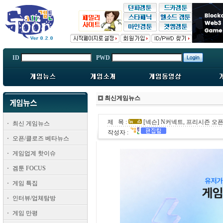
ID
PWD
최신게임뉴스
제 목 :
[넥슨] N커넥트, 프리시즌 오픈
최신 게임뉴스
작성자 :
오픈/클로즈 베타뉴스
게임업계 핫이슈
겜툰 FOCUS
게임 특집
인터뷰/업체탐방
게임 만평