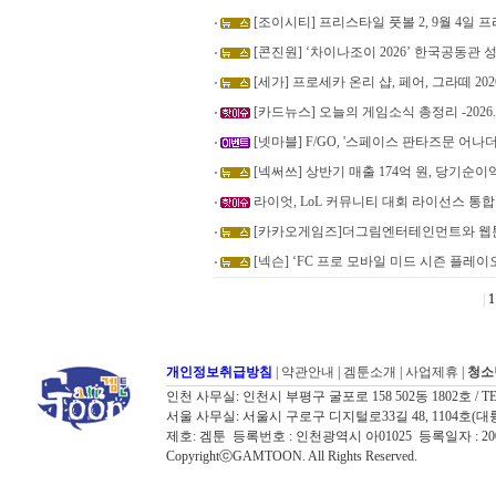
[조이시티] 프리스타일 풋볼 2, 9월 4일 프
[콘진원] ‘차이나조이 2026’ 한국공동관 
[세가] 프로세카 온리 샵, 페어, 그라떼 20
[카드뉴스] 오늘의 게임소식 총정리 -2026.8
[넷마블] F/GO, '스페이스 판타즈문 어
[넥써쓰] 상반기 매출 174억 원, 당기순이익
라이엇, LoL 커뮤니티 대회 라이선스 통합
[카카오게임즈]더그림엔터테인먼트와 웹툰 I
[넥슨] ‘FC 프로 모바일 미드 시즌 플레이
|
1
개인정보취급방침
|
약관안내
|
겜툰소개
|
사업제휴
|
청소
인천 사무실: 인천시 부평구 굴포로 158 502동 1802호 / TEL: 032
서울 사무실: 서울시 구로구 디지털로33길 48, 1104호(대륭포스트타워7
제호: 겜툰 등록번호 : 인천광역시 아01025 등록일자 : 
CopyrightⓒGAMTOON. All Rights Reserved.