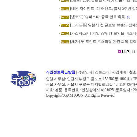
[BIPA] ‘2026 글로벌 신시장 진출 비즈니
[네온 자이언트] 디 어센트, 출시 5주년 
[밸로프] '슈퍼스타' 중국 판호 획득
(0)
[크래프톤] 일본서 첫 글로벌 브랜드 캠페
[카스퍼스키] '기업 99%, IT 보안을 비즈
[세가] 투 포인트 호스피탈 완전 회복 컬렉션,
|
11
|
개인정보취급방침
|
약관안내
|
겜툰소개
|
사업제휴
|
청소
인천 사무실: 인천시 부평구 굴포로 158 502동 1802호 / TEL: 032
서울 사무실: 서울시 구로구 디지털로33길 48, 1104호(대륭포스트타워7
제호: 겜툰 등록번호 : 인천광역시 아01025 등록일자 : 
CopyrightⓒGAMTOON. All Rights Reserved.