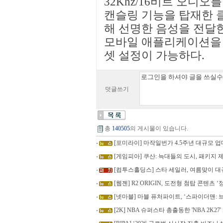
32Khz/16비트 오디오
캔슬링 기능을 탑재한 클리
해 선명한 음성을 전달한
모바일 애플리케이션을 
셋 설정이 가능하다.
덧글쓰기
총
140505
의 게시물이 있습니다.
[포미라이] 마작일번가 4.5주년 대규모 
[게임피아] 쿠산: 늑대들의 도시, 패키지 제품
[컴투스홀딩스] 스타 세일러, 여름맞이 
[웹젠] R2 ORIGIN, 도전형 첨탑 콘텐츠 ‘정
[넷마블] 마블 퓨처파이트, ‘스파이더맨: 
[2K] NBA 슈퍼스타 총출동한 'NBA 2K2