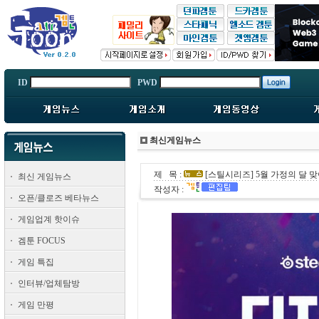
ID
PWD
최신게임뉴스
제 목 :
[스틸시리즈] 5월 가정의 달 
최신 게임뉴스
작성자 :
오픈/클로즈 베타뉴스
게임업계 핫이슈
겜툰 FOCUS
게임 특집
인터뷰/업체탐방
게임 만평