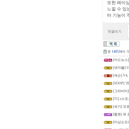
또한 레이싱
느낄 수 있
터 기능이 
덧글쓰기
총
140534
의 
[카드뉴스] 
[넷마블] 
[넥슨] V4
[SOOP] '
[그라비티]
[T1] e스
[세가] 프로젝
[웹젠] 뮤
[마상소프트