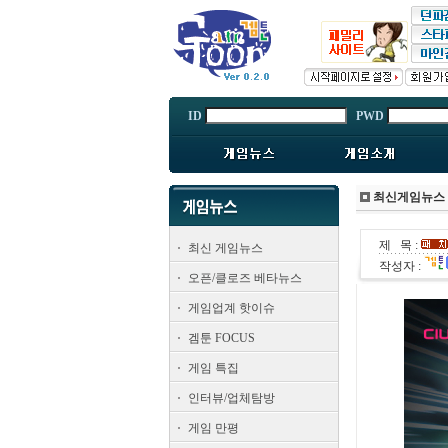
ID
PWD
최신게임뉴스
제 목 :
최신 게임뉴스
작성자 :
오픈/클로즈 베타뉴스
게임업계 핫이슈
겜툰 FOCUS
게임 특집
인터뷰/업체탐방
게임 만평