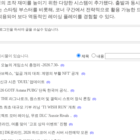
의 조작 재미를 높이기 위한 다양한 시스템이 추가됐다. 출발과 동
는 스타팅 부스터를 비롯해, 코너 구간에서 전략적으로 활용 가능한 
적용되어 보다 역동적인 레이싱 플레이를 경험할 수 있다.
게시물이 있습니다.
제목
내용
오늘의 게임소식 총정리 -2026.7.30-
(0)
마브렉스, ‘일곱 개의 대죄: 계명의 부활 NFT’ 공개
(0)
, 신규 시즌 ‘DUEL’ 업데이트
(0)
2026 GOTF Astana PUBG' 단독 한국어 공식..
(0)
 THE 라그나로크, 원스토어 및 갤럭시 스토어 정식 론칭
(0)
포츠 최초 대규모 기부 러닝 ‘T1 WISH RUN’ 개최
(0)
트 모터 레이싱, 무료 DLC 'Aussie Rivals ..
(0)
 온라인, 여름 맞이 ‘고포 상자 이벤트’ 진행
(0)
] DK온라인, 2026 하드코어 시즌 서버 사전예약 오픈
(0)