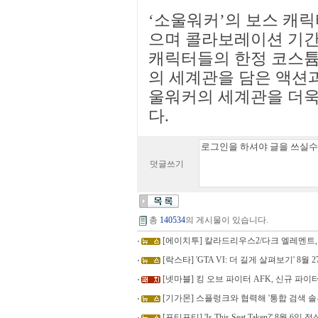
‘소울워커’의 보스 캐릭
으며 콜라보레이션 기간
캐릭터들의 한정 코스튬
의 세계관을 담은 액션과
울워커의 세계관을 더욱
다.
덧글쓰기
총
140534
의 게시물이 있습니다.
[에이치투] 칼라드리우스2/다크 엘레멘트,
[락스타] 'GTA VI: 더 길게 살펴보기' 8월 27일 
[넷마블] 킹 오브 파이터 AFK, 신규 파이
[기가몬] 스플렁크와 협력해 '통합 검색 솔
[포티포티] 'Is This Seat Taken?' 8월 6일