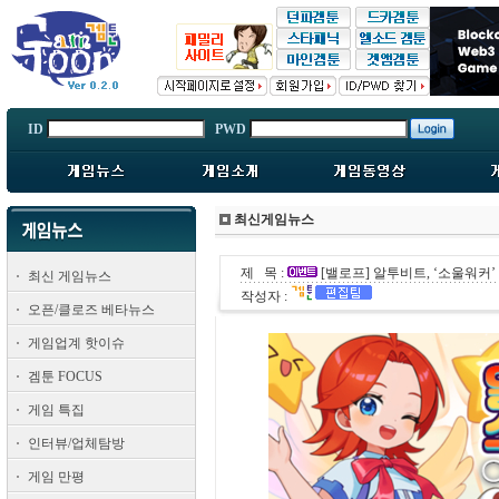
ID
PWD
최신게임뉴스
제 목 :
[밸로프] 알투비트, ‘소울워커
최신 게임뉴스
작성자 :
오픈/클로즈 베타뉴스
게임업계 핫이슈
겜툰 FOCUS
게임 특집
인터뷰/업체탐방
게임 만평