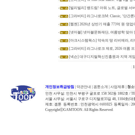
[빌리빌리] 뱅드림! 아워 노트, 글로벌 서버
[그라비티] 라그나로크M: Classic, ‘단
[웹젠] 2026년 상반기 매출 773억 원·영업
[넷마블] 넷마블문화재단, 여름방학 맞아
[아크시스템웍스] 약속의 땅 리비에라, 리
[그라비티] 라그나로크 제로, 2026 여름
[넥슨] 대구디지털혁신진흥원과 지역 게임
|
1
개인정보취급방침
|
약관안내
|
겜툰소개
|
사업제휴
|
청소
인천 사무실: 인천시 부평구 굴포로 158 502동 1802호 / TEL: 032
서울 사무실: 서울시 구로구 디지털로33길 48, 1104호(대륭포스트타워7
제호: 겜툰 등록번호 : 인천광역시 아01025 등록일자 : 
CopyrightⓒGAMTOON. All Rights Reserved.