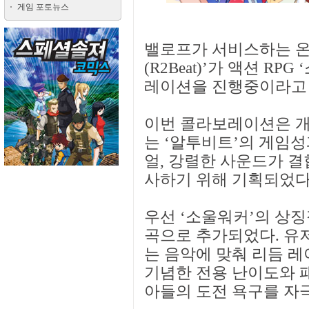
게임 포토뉴스
밸로프가 서비스하는 온
(R2Beat)’가 액션 RPG
레이션을 진행중이라고 
이번 콜라보레이션은 개
는 ‘알투비트’의 게임성
얼, 강렬한 사운드가 
사하기 위해 기획되었다
우선 ‘소울워커’의 상징
곡으로 추가되었다. 유
는 음악에 맞춰 리듬 레
기념한 전용 난이도와 
아들의 도전 욕구를 자