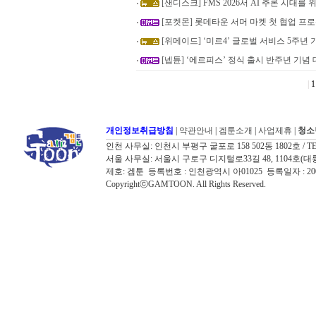
[샌디스크] FMS 2026서 AI 추론 시대를
[포켓몬] 롯데타운 서머 마켓 첫 협업 프로
[위메이드] ‘미르4’ 글로벌 서비스 5주년
[넵튠] ‘에르피스’ 정식 출시 반주년 기념
|
1
개인정보취급방침
|
약관안내
|
겜툰소개
|
사업제휴
|
청소
인천 사무실: 인천시 부평구 굴포로 158 502동 1802호 / TEL: 032
서울 사무실: 서울시 구로구 디지털로33길 48, 1104호(대륭포스트타워7
제호: 겜툰 등록번호 : 인천광역시 아01025 등록일자 : 
CopyrightⓒGAMTOON. All Rights Reserved.