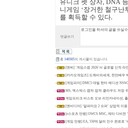
유니크 펫 상자, DNA 
니게임 ‘장거한 철구난
를 획득할 수 있다.
덧글쓰기
총
140505
의 게시물이 있습니다.
[엔씨] ‘게임스컴 2026’서 글로벌 신작 
[카카오게임즈] 도깨비의세계, 천만배우 
[게임피아] DMC5 데빌 헌터 에디션 NSW2
MS, 엑스박스 캡처·업적·클라우드 저장
게임프리크 비스트 오브 리인카네이션, 출
[엔비디아] ‘알파마요 2 슈퍼’ 상업적 이
[e스포츠 만평] OWCS MSC, 제타 디비전 
[게임 만평] EA, 550억 달러 인수 완료로 