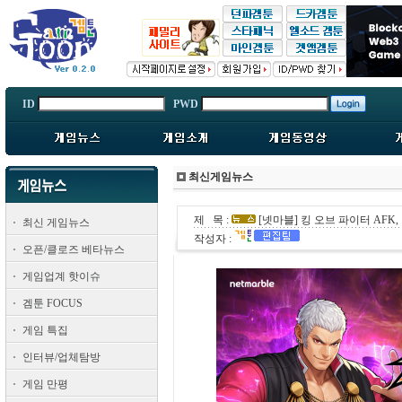
ID
PWD
최신게임뉴스
제 목 :
[넷마블] 킹 오브 파이터 AFK
최신 게임뉴스
작성자 :
오픈/클로즈 베타뉴스
게임업계 핫이슈
겜툰 FOCUS
게임 특집
인터뷰/업체탐방
게임 만평