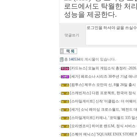
로드에서도 탁월한 처리
성능을 제공한다.
덧글쓰기
총
140534
의 게시물이 있습니다.
[카드뉴스] 오늘의 게임소식 총정리 -2026.8
[세가] 페르소나 시리즈 30주년 기념 애니
[컴투스] 제우스 오만의 신, 8월 26일 출시
[스캐빈저스] 다윈 프로젝트, 한국어 정식
[스마일게이트] 신작 '이클립스: 더 어웨이크
[세가] 소닉 레이싱 크로스월드, '레전드 대
[스마일게이트] 카제나, ‘코믹월드 335 
[오리엔조이] 히어로 랜드M, 정식 서비스
[스퀘어 에닉스] 'SQUARE ENIX STORE Pl