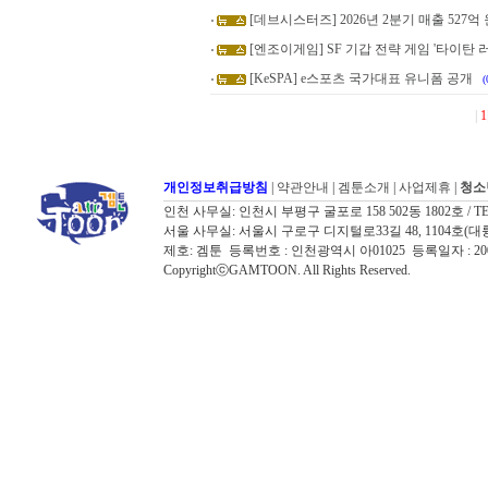
[데브시스터즈] 2026년 2분기 매출 527억 원
[엔조이게임] SF 기갑 전략 게임 '타이탄 러
[KeSPA] e스포츠 국가대표 유니폼 공개
(
|
1
개인정보취급방침
|
약관안내
|
겜툰소개
|
사업제휴
|
청소
인천 사무실: 인천시 부평구 굴포로 158 502동 1802호 / TEL: 032
서울 사무실: 서울시 구로구 디지털로33길 48, 1104호(대륭포스트타워7
제호: 겜툰 등록번호 : 인천광역시 아01025 등록일자 : 
CopyrightⓒGAMTOON. All Rights Reserved.