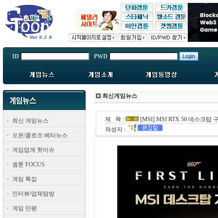
ID
PWD
최신게임뉴스
제 목 :
[MSI] MSI RTX 50 데스크
최신 게임뉴스
작성자 :
오픈/클로즈 베타뉴스
게임업계 핫이슈
겜툰 FOCUS
게임 특집
인터뷰/업체탐방
게임 만평