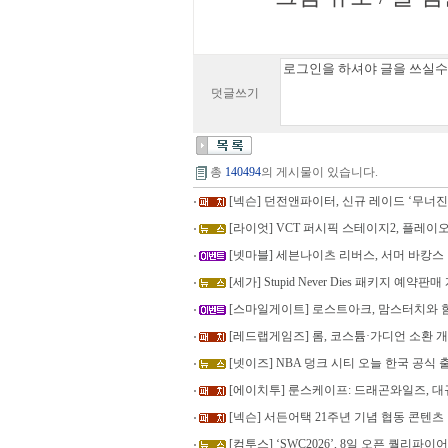
덧글쓰기
총
140494
의 게시물이 있습니다.
[넥슨] 던전앤파이터, 신규 레이드 ‘무너
[라이엇] VCT 퍼시픽 스테이지2, 플레이오프
[넷마블] 세븐나이츠 리버스, 서머 바캉스
[세가] Stupid Never Dies 패키지 예약판
[스마일게이트] 로스트아크, 맘스터치와 함께
[레드랩게임즈] 롬, 코스튬·가디언 소환 
[넷이즈] NBA 덩크 시티 오늘 한국 공식
[에이치투] 룬스케이프: 드래곤와일즈, 
[넥슨] 서든어택 21주년 기념 협동 콘텐츠
[컴투스] ‘SWC2026’, 8일 오픈 퀄리파