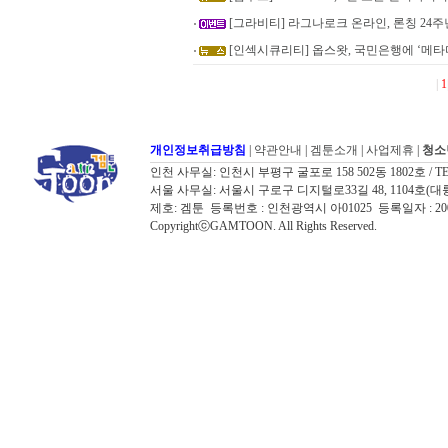
[그라비티] 라그나로크 온라인, 론칭 24주
[인섹시큐리티] 옵스왓, 국민은행에 ‘메타디
|
1
개인정보취급방침
|
약관안내
|
겜툰소개
|
사업제휴
|
청소
인천 사무실: 인천시 부평구 굴포로 158 502동 1802호 / TEL: 032
서울 사무실: 서울시 구로구 디지털로33길 48, 1104호(대륭포스트타워7
제호: 겜툰 등록번호 : 인천광역시 아01025 등록일자 : 
CopyrightⓒGAMTOON. All Rights Reserved.