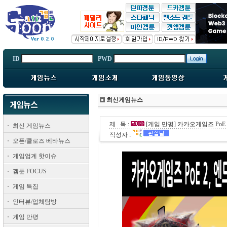
ID
PWD
최신게임뉴스
제 목 :
[게임 만평] 카카오게임즈 PoE 
최신 게임뉴스
작성자 :
오픈/클로즈 베타뉴스
게임업계 핫이슈
겜툰 FOCUS
게임 특집
인터뷰/업체탐방
게임 만평