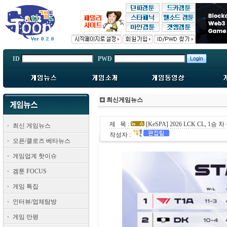
ID
PWD
최신게임뉴스
제 목 :
[KeSPA] 2026 LCK CL, 1승
최신 게임뉴스
작성자 :
오픈/클로즈 베타뉴스
게임업계 핫이슈
겜툰 FOCUS
게임 특집
인터뷰/업체탐방
게임 만평