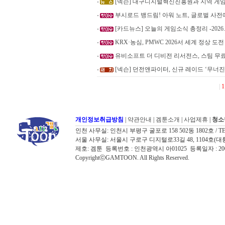
[넥슨] 대구디지털혁신진흥원과 지역 게임
부시로드 뱅드림! 아워 노트, 글로벌 사전예
[카드뉴스] 오늘의 게임소식 총정리 -2026.8
KRX·농심, PMWC 2026서 세계 정상 도전
유비소프트 더 디비전 리서전스, 스팀 무
[넥슨] 던전앤파이터, 신규 레이드 ‘무너
|
1
개인정보취급방침
|
약관안내
|
겜툰소개
|
사업제휴
|
청소
인천 사무실: 인천시 부평구 굴포로 158 502동 1802호 / TEL: 032
서울 사무실: 서울시 구로구 디지털로33길 48, 1104호(대륭포스트타워7
제호: 겜툰 등록번호 : 인천광역시 아01025 등록일자 : 
CopyrightⓒGAMTOON. All Rights Reserved.