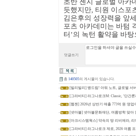
초반 젠지 글로벌 아카
듯했지만, 티원 이스포츠
김은후의 성장력을 앞세
포츠 아카데미는 바텀 격
터’의 녹턴 활약을 바
덧글쓰기
총
140505
의 게시물이 있습니다.
[빌리빌리] 뱅드림! 아워 노트, 글로벌 서버
[그라비티] 라그나로크M: Classic, ‘단
[웹젠] 2026년 상반기 매출 773억 원·영업
[넷마블] 넷마블문화재단, 여름방학 맞아
[아크시스템웍스] 약속의 땅 리비에라, 리
[그라비티] 라그나로크 제로, 2026 여름