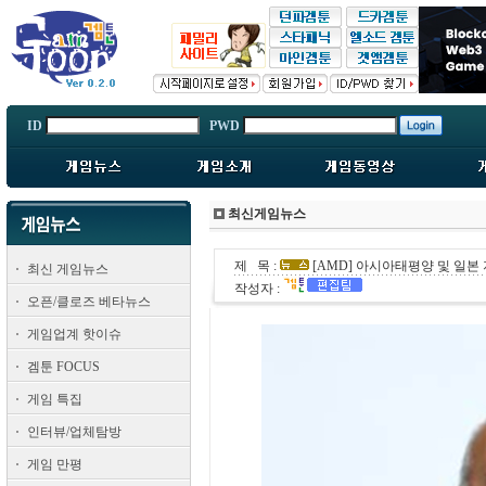
ID
PWD
최신게임뉴스
제 목 :
[AMD] 아시아태평양 및 일본
최신 게임뉴스
작성자 :
오픈/클로즈 베타뉴스
게임업계 핫이슈
겜툰 FOCUS
게임 특집
인터뷰/업체탐방
게임 만평