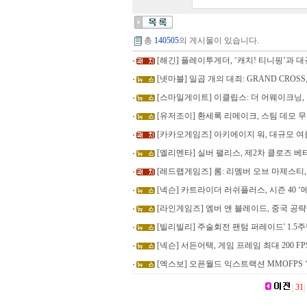
총
140505
의 게시물이 있습니다.
[해긴] 플레이투게더, ‘캐치! 티니핑’과
[넷마블] 일곱 개의 대죄: GRAND CROSS, ‘C
[스마일게이트] 이클립스: 더 어웨이크닝, 
[유저조이] 환세록 리메이크, 스팀 데모 
[카카오게임즈] 아키에이지 워, 대규모 
[엘리멘타] 실버 팰리스, 제2차 클로즈 베타 
[레드랩게임즈] 롬: 리멤버 오브 마제스티, 
[넥슨] 카트라이더 러쉬플러스, 시즌 40 
[라인게임즈] 엠버 앤 블레이드, 중국 공략
[빌리빌리] 주술회전 팬텀 퍼레이드' 1.5
[넥슨] 서든어택, 게임 프레임 최대 200 F
[엑스보] 오픈월드 익스트랙션 MMOFPS 
|
31
|