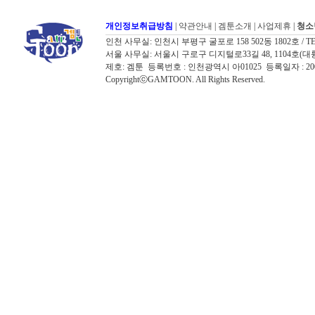
개인정보취급방침
|
약관안내
|
겜툰소개
|
사업제휴
|
청소
인천 사무실: 인천시 부평구 굴포로 158 502동 1802호 / TEL: 032
서울 사무실: 서울시 구로구 디지털로33길 48, 1104호(대륭포스트타워7
제호: 겜툰 등록번호 : 인천광역시 아01025 등록일자 : 
CopyrightⓒGAMTOON. All Rights Reserved.