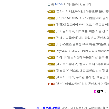
총
140534
의 게시물이 있습니다.
[그라비티 네오싸이언] 퍼즐앤드래곤, ‘명
[EA] 'EA SPORTS FC 27' 게임플레이 공개
[BNEK] 헬로키티 파티 랜드, 다운로드 
[스마일게이트] 에픽세븐, 여름 시즌 신규
[위메이드플레이] 애니팡2, 엔드 콘텐츠, 2
[EF] e스포츠 월드컵 2026, 배틀그라운드 
[MyACG] 신데리아, Isdra 리워크 업데이
[가레나] '몬스터헌터 아웃랜더스' 한국 출
[에이트스튜디오] ‘블라이트 워 : 사후 처
[원스토어] 퀘스트 깨고 포인트 받는 '원퀘
[데브시스터즈] 쿠키런 클래식, ‘깨달음의 
[넥슨] ‘테일즈위버’ 성장 콘텐츠 개편 중
|
21
|
개인정보취급방침
|
약관안내
|
겜툰소개
|
사업제휴
|
청소