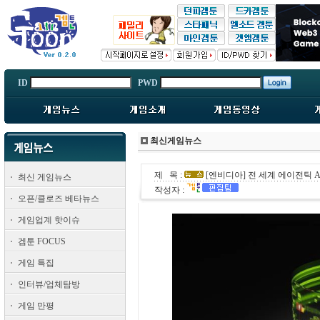
ID
PWD
최신게임뉴스
제 목 :
[엔비디아] 전 세계 에이전틱 A
최신 게임뉴스
작성자 :
오픈/클로즈 베타뉴스
게임업계 핫이슈
겜툰 FOCUS
게임 특집
인터뷰/업체탐방
게임 만평