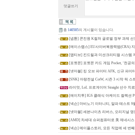
덧글쓰기
총
140505
의 게시물이 있습니다.
[넵튠] 콘진원 K컬처 글로벌 정부 과제 선정…
[에이스랩스] EU사이버복원력법(CRA) 지
[앱티브] 킨드릴과 미션크리티컬 시스템 
[포켓몬] 포켓몬 카드 게임 Pocket, ‘천공
[넷마블] 킹 오브 파이터 AFK, 신규 파이
[SNK] 아랑전설 CotW, 시즌 3 시작·릭
라이엇, LoL 프로게이머 Straight 선수 
[에이치투] IGS 클래식 아케이드 컬렉션 PC
[넥슨] 마비노기 이터니티, 알파 테스트 9
[넷마블] 세븐나이츠 리버스, 오리지널 영웅
[AMD] 차세대 슈퍼컴퓨터로 美 제네시스
[넥슨] 메이플스토리, 모든 직업에 세 번째