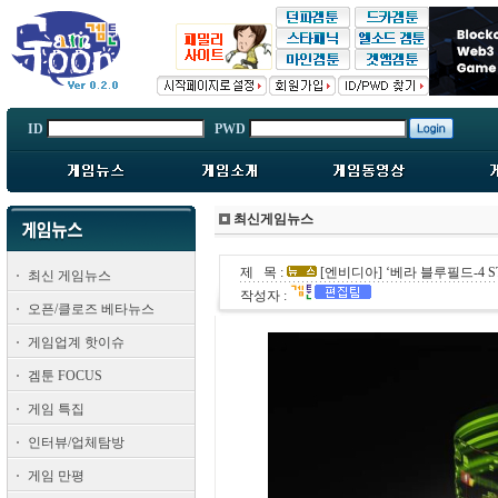
ID
PWD
최신게임뉴스
제 목 :
[엔비디아] ‘베라 블루필드-4 
최신 게임뉴스
작성자 :
오픈/클로즈 베타뉴스
게임업계 핫이슈
겜툰 FOCUS
게임 특집
인터뷰/업체탐방
게임 만평