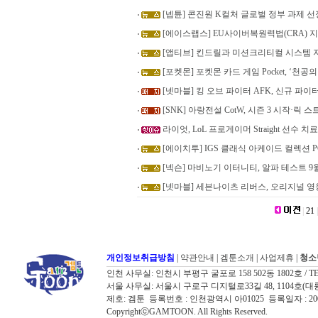
[넵튠] 콘진원 K컬처 글로벌 정부 과제 선정…
[에이스랩스] EU사이버복원력법(CRA) 지
[앱티브] 킨드릴과 미션크리티컬 시스템 
[포켓몬] 포켓몬 카드 게임 Pocket, ‘천공
[넷마블] 킹 오브 파이터 AFK, 신규 파이
[SNK] 아랑전설 CotW, 시즌 3 시작·릭
라이엇, LoL 프로게이머 Straight 선수 
[에이치투] IGS 클래식 아케이드 컬렉션 PC
[넥슨] 마비노기 이터니티, 알파 테스트 9
[넷마블] 세븐나이츠 리버스, 오리지널 영웅
|
21
|
개인정보취급방침
|
약관안내
|
겜툰소개
|
사업제휴
|
청소
인천 사무실: 인천시 부평구 굴포로 158 502동 1802호 / TEL: 032
서울 사무실: 서울시 구로구 디지털로33길 48, 1104호(대륭포스트타워7
제호: 겜툰 등록번호 : 인천광역시 아01025 등록일자 : 
CopyrightⓒGAMTOON. All Rights Reserved.