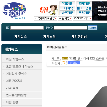
ID
PWD
최신게임뉴스
제 목 :
[MSI] ‘엔비디아 RTX 스파크’ 
최신 게임뉴스
작성자 :
오픈/클로즈 베타뉴스
게임업계 핫이슈
겜툰 FOCUS
게임 특집
인터뷰/업체탐방
게임 만평