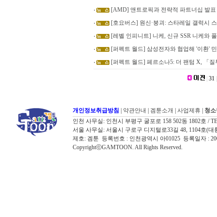
[AMD] 앤트로픽과 전략적 파트너십 발표 및 
[호요버스] 원신·붕괴: 스타레일 갤럭시 
[레벨 인피니트] 니케, 신규 SSR 니케와 
[퍼펙트 월드] 삼성전자와 협업해 '이환' 
[퍼펙트 월드] 페르소나5: 더 팬텀 X, 「질
|
31
|
개인정보취급방침
|
약관안내
|
겜툰소개
|
사업제휴
|
청소
인천 사무실: 인천시 부평구 굴포로 158 502동 1802호 / TEL: 032
서울 사무실: 서울시 구로구 디지털로33길 48, 1104호(대륭포스트타워7
제호: 겜툰 등록번호 : 인천광역시 아01025 등록일자 : 
CopyrightⓒGAMTOON. All Rights Reserved.