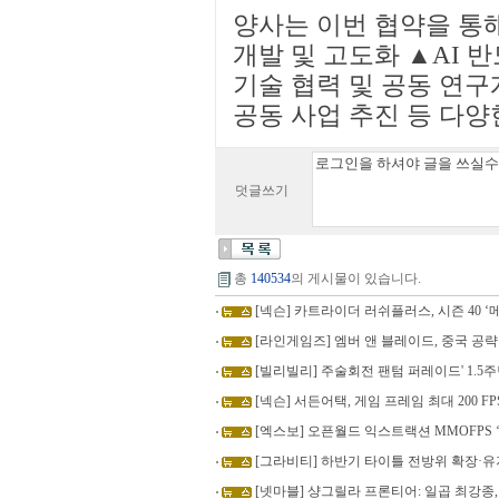
양사는 이번 협약을 통해
개발 및 고도화 ▲AI 
기술 협력 및 공동 연구
공동 사업 추진 등 다양
덧글쓰기
총
140534
의 게시물이 있습니다.
[넥슨] 카트라이더 러쉬플러스, 시즌 40 
[라인게임즈] 엠버 앤 블레이드, 중국 공략
[빌리빌리] 주술회전 팬텀 퍼레이드' 1.5
[넥슨] 서든어택, 게임 프레임 최대 200 F
[엑스보] 오픈월드 익스트랙션 MMOFPS 
[그라비티] 하반기 타이틀 전방위 확장·유
[넷마블] 샹그릴라 프론티어: 일곱 최강종