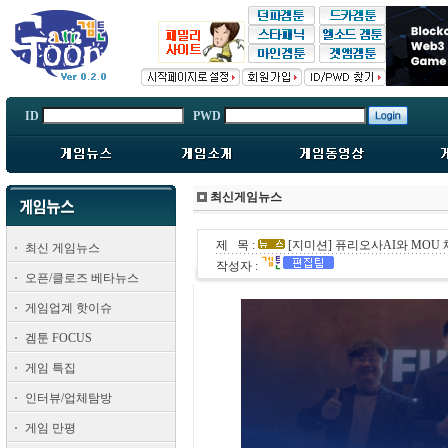
ID
PWD
최신게임뉴스
제 목 :
[지미션] 퓨리오사AI와 MOU 
최신 게임뉴스
작성자 :
오픈/클로즈 베타뉴스
게임업계 핫이슈
겜툰 FOCUS
게임 특집
인터뷰/업체탐방
게임 만평