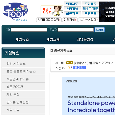
ID
PWD
최신게임뉴스
제 목 :
[에이수스] 컴퓨텍스 2026에서 
최신 게임뉴스
작성자 :
오픈/클로즈 베타뉴스
게임업계 핫이슈
겜툰 FOCUS
게임 특집
인터뷰/업체탐방
게임 만평