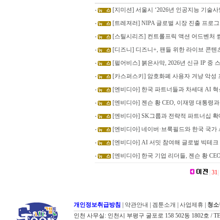
[지미션] 서울시 ‘2026년 인공지능 기술
[트레져러] NIPA 글로벌 시장 진출 프로
[스틸시리즈] 컨트롤프릭 액션 어드벤처 
[디즈니] 디즈니+, 팬들 위한 라이브 콘텐
[펄어비스] 붉은사막, 2026년 신규 IP 중 
[카스퍼스키] 암호화폐 사용자 겨냥 악성 프레
[엔비디아] 한국 파트너들과 차세대 AI 혁
[엔비디아] 젠슨 황 CEO, 이재명 대통령과
[엔비디아] SK그룹과 전략적 파트너십 
[엔비디아] 네이버·브룩필드와 한국 국가 
[엔비디아] AI 서밋 참여해 글로벌 빅테크 
[엔비디아] 한국 기업 리더들, 젠슨 황 C
|
31
|
개인정보취급방침
|
약관안내
|
겜툰소개
|
사업제휴
|
청소
인천 사무실: 인천시 부평구 굴포로 158 502동 1802호 / TEL: 032