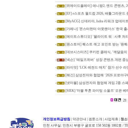
[위메이드플레이] 애니팡2, 엔드 콘텐츠, 2
[EF] e스포츠 월드컵 2026, 배틀그라운드 
[MyACG] 신데리아, Isdra 리워크 업데이
[가레나] '몬스터헌터 아웃랜더스' 한국 출
[에이트스튜디오] ‘블라이트 워 : 사후 처
[원스토어] 퀘스트 깨고 포인트 받는 '원퀘
[데브시스터즈] 쿠키런 클래식, ‘깨달음의 
[넥슨] ‘테일즈위버’ 성장 콘텐츠 개편 중
[라이엇] ‘LCK 레전드 매치’ 참가 선수 
[해긴] 삼성전자와 협업해 ‘2026 프로야구
[넷마블] 삼성전자와 협업해 게임 2종 스
[SIEK] '마블 투혼 파이팅 소울즈' 오픈 베
|
21
|
개인정보취급방침
|
약관안내
|
겜툰소개
|
사업제휴
|
청소
인천 사무실: 인천시 부평구 굴포로 158 502동 1802호 / TEL: 032