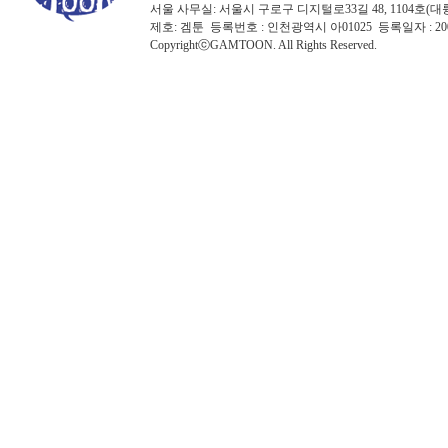
서울 사무실: 서울시 구로구 디지털로33길 48, 1104호(대륭포스트타워7
제호: 겜툰 등록번호 : 인천광역시 아01025 등록일자 : 
CopyrightⓒGAMTOON. All Rights Reserved.