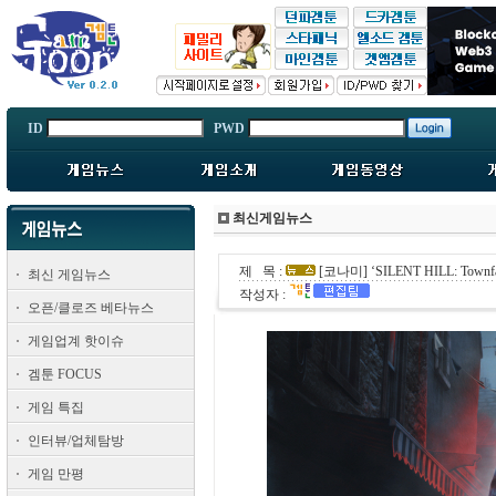
ID
PWD
최신게임뉴스
제 목 :
[코나미] ‘SILENT HILL: Town
최신 게임뉴스
작성자 :
오픈/클로즈 베타뉴스
게임업계 핫이슈
겜툰 FOCUS
게임 특집
인터뷰/업체탐방
게임 만평