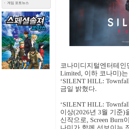
게임 포토뉴스
코나미디지털엔터테인먼트(Kona
Limited, 이하 코나
‘SILENT HILL: Tow
금일 밝혔다.
‘SILENT HILL: Town
이상(2026년 3월 기준
신작으로, Screen Burn이
나미가 함께 선보이는 