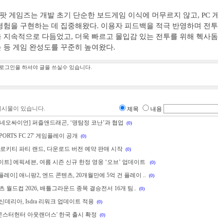
 게임즈는 개발 초기 단순한 보드게임 이식에 머무르지 않고, PC 
경험을 구현하는 데 집중해왔다. 이용자 피드백을 적극 반영하며 전투
 지속적으로 다듬었고, 더욱 빠르고 몰입감 있는 전투를 위해 헥사돔
 등 게임 완성도를 꾸준히 높여왔다.
게시물이 있습니다.
제목
내용
 네오싸이언] 퍼즐앤드래곤, ‘명탐정 코난’과 협업
(0)
 SPORTS FC 27' 게임플레이 공개
(0)
 헬로키티 파티 랜드, 다운로드 버전 예약 판매 시작
(0)
트] 에픽세븐, 여름 시즌 신규 한정 영웅 ‘오브’ 업데이트
(0)
레이] 애니팡2, 엔드 콘텐츠, 20개월만에 5억 건 플레이 ..
(0)
포츠 월드컵 2026, 배틀그라운드 종목 결승전서 16개 팀..
(0)
] 신데리아, Isdra 리워크 업데이트 적용
(0)
'몬스터헌터 아웃랜더스' 한국 출시 확정
(0)