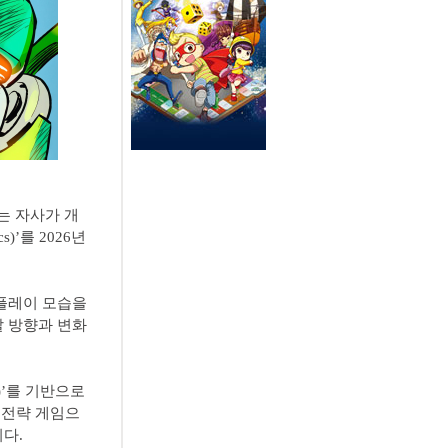
)는 자사가 개
s)’를 2026년
 플레이 모습을
발 방향과 변화
y)’를 기반으로
제 전략 게임으
다.