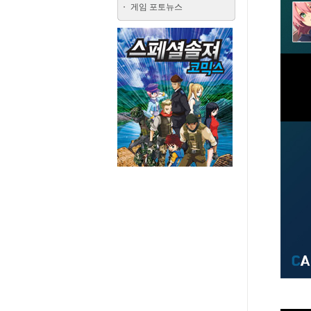
게임 포토뉴스