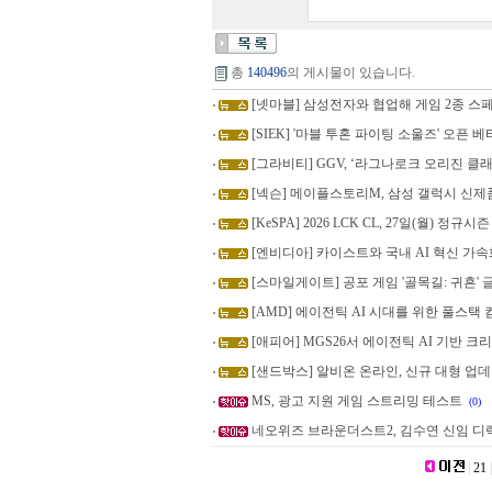
총
140496
의 게시물이 있습니다.
[넷마블] 삼성전자와 협업해 게임 2종 스
[SIEK] '마블 투혼 파이팅 소울즈' 오픈 베
[그라비티] GGV, ‘라그나로크 오리진 클래
[넥슨] 메이플스토리M, 삼성 갤럭시 신제
[KeSPA] 2026 LCK CL, 27일(월) 정규시
[엔비디아] 카이스트와 국내 AI 혁신 가속화
[스마일게이트] 공포 게임 '골목길: 귀흔'
[AMD] 에이전틱 AI 시대를 위한 풀스
[애피어] MGS26서 에이전틱 AI 기반 
[샌드박스] 알비온 온라인, 신규 대형 업데이
MS, 광고 지원 게임 스트리밍 테스트
(0)
네오위즈 브라운더스트2, 김수연 신임 디
|
21
|