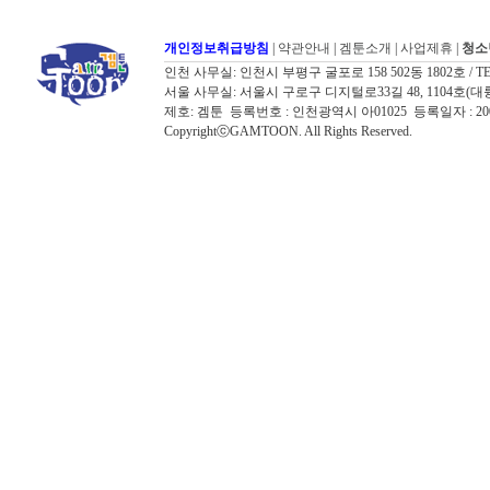
개인정보취급방침
|
약관안내
|
겜툰소개
|
사업제휴
|
청소
인천 사무실: 인천시 부평구 굴포로 158 502동 1802호 / TEL: 032
서울 사무실: 서울시 구로구 디지털로33길 48, 1104호(대륭포스트타워7
제호: 겜툰 등록번호 : 인천광역시 아01025 등록일자 : 
CopyrightⓒGAMTOON. All Rights Reserved.