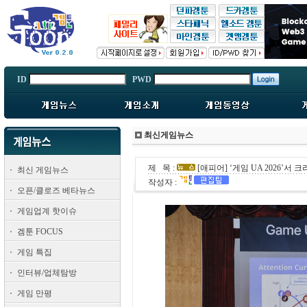
ID
PWD
최신게임뉴스
제 목 :
[애피어] ‘게임 UA 2026’서
최신 게임뉴스
작성자 :
오픈/클로즈 베타뉴스
게임업계 핫이슈
겜툰 FOCUS
게임 특집
인터뷰/업체탐방
게임 만평