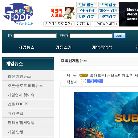
ID
PWD
최신게임뉴스
제 목 :
[크래프톤] 서브노티카 2, 전
최신 게임뉴스
작성자 :
오픈/클로즈 베타뉴스
게임업계 핫이슈
겜툰 FOCUS
게임 특집
인터뷰/업체탐방
게임 만평