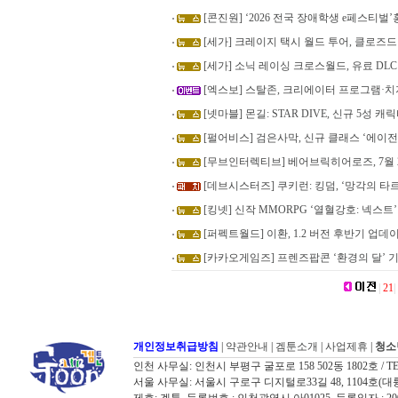
[콘진원] ‘2026 전국 장애학생 e페스티
[세가] 크레이지 택시 월드 투어, 클로즈
[세가] 소닉 레이싱 크로스월드, 유료 DLC 
[엑스보] 스탈존, 크리에이터 프로그램·
[넷마블] 몬길: STAR DIVE, 신규 5성 
[펄어비스] 검은사막, 신규 클래스 ‘에이
[무브인터렉티브] 베어브릭히어로즈, 7월 
[데브시스터즈] 쿠키런: 킹덤, ‘망각의 
[킹넷] 신작 MMORPG ‘열혈강호: 넥스트
[퍼펙트월드] 이환, 1.2 버전 후반기 업데
[카카오게임즈] 프렌즈팝콘 ‘환경의 달’ 
|
21
|
개인정보취급방침
|
약관안내
|
겜툰소개
|
사업제휴
|
청소
인천 사무실: 인천시 부평구 굴포로 158 502동 1802호 / TEL: 032
서울 사무실: 서울시 구로구 디지털로33길 48, 1104호(대륭포스트타워7