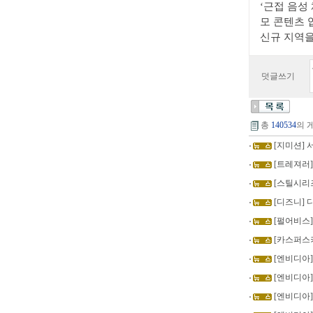
‘근접 음성
모 콘텐츠 업
신규 지역을
덧글쓰기
총
140534
의 
[지미션] 
[트레져러]
[스틸시리
[디즈니] 
[펄어비스] 
[카스퍼스키
[엔비디아]
[엔비디아]
[엔비디아