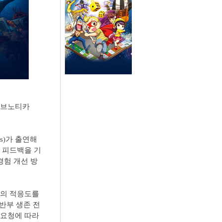
‘서브노티카
os)가 출연해
 피드백을 기
경험 개선 방
체의 적응도를
초반부 생존 전
 요청에 따라