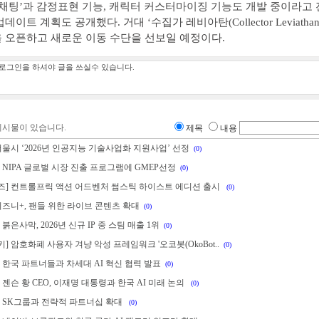
 채팅’과 감정표현 기능, 캐릭터 커스터마이징 기능도 개발 중이라고 
데이트 계획도 공개했다. 거대 ‘수집가 레비아탄(Collector Leviatha
 오픈하고 새로운 이동 수단을 선보일 예정이다.
게시물이 있습니다.
제목
내용
서울시 ‘2026년 인공지능 기술사업화 지원사업’ 선정
(0)
 NIPA 글로벌 시장 진출 프로그램에 GMEP선정
(0)
즈] 컨트롤프릭 액션 어드벤처 썸스틱 하이스트 에디션 출시
(0)
디즈니+, 팬들 위한 라이브 콘텐츠 확대
(0)
붉은사막, 2026년 신규 IP 중 스팀 매출 1위
(0)
] 암호화폐 사용자 겨냥 악성 프레임워크 '오코봇(OkoBot..
(0)
 한국 파트너들과 차세대 AI 혁신 협력 발표
(0)
 젠슨 황 CEO, 이재명 대통령과 한국 AI 미래 논의
(0)
] SK그룹과 전략적 파트너십 확대
(0)