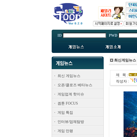
ID
PWD
최신게임뉴스
제 목 :
최신 게임뉴스
작성자 :
오픈/클로즈 베타뉴스
게임업계 핫이슈
겜툰 FOCUS
게임 특집
인터뷰/업체탐방
게임 만평