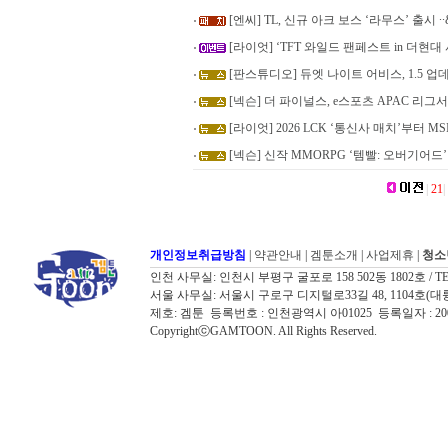
[엔씨] TL, 신규 아크 보스 ‘라무스’ 출시 ∙∙&
[라이엇] ‘TFT 와일드 팬페스트 in 더현대
[판스튜디오] 듀엣 나이트 어비스, 1.5 업
[넥슨] 더 파이널스, e스포츠 APAC 리그서
[라이엇] 2026 LCK ‘통신사 매치’부터 MS
[넥슨] 신작 MMORPG ‘템빨: 오버기어드
|
21
|
개인정보취급방침
|
약관안내
|
겜툰소개
|
사업제휴
|
청소
인천 사무실: 인천시 부평구 굴포로 158 502동 1802호 / TEL: 032
서울 사무실: 서울시 구로구 디지털로33길 48, 1104호(대륭포스트타워7
제호: 겜툰 등록번호 : 인천광역시 아01025 등록일자 : 
CopyrightⓒGAMTOON. All Rights Reserved.