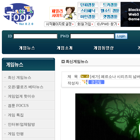
ID
PWD
최신게임뉴스
제 목 :
[세가] 페르소나 시리즈의 넘
최신 게임뉴스
작성자 :
오픈/클로즈 베타뉴스
게임업계 핫이슈
겜툰 FOCUS
게임 특집
인터뷰/업체탐방
게임 만평