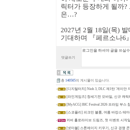
릭터가 등장하게 될까? 
은…?
2027년 2월 18일(목
기대하며 『페르소나6』
덧글쓰기
총
140505
의 게시물이 있습니다.
[디지털터치] Nioh 3, DLC 제1탄 '게이안 지
[라인게임즈] 창세기전 모바일, 신규 캐릭
[MyACG] BIC Festival 2026 프라임 부스
[스코플리] 피크민 블룸, 여름 바캉스 테
커버 홀로라이브 드림즈, 첫 이벤트 시작일
[넷마블] 스톤에이지 키우기, 신규 경쟁 