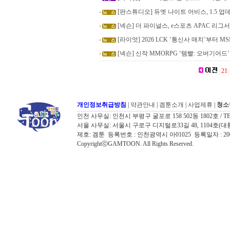
[판스튜디오] 듀엣 나이트 어비스, 1.5 업
[넥슨] 더 파이널스, e스포츠 APAC 리그서
[라이엇] 2026 LCK ‘통신사 매치’부터 MS
[넥슨] 신작 MMORPG ‘템빨: 오버기어드
|
21
|
개인정보취급방침
|
약관안내
|
겜툰소개
|
사업제휴
|
청소
인천 사무실: 인천시 부평구 굴포로 158 502동 1802호 / TEL: 032
서울 사무실: 서울시 구로구 디지털로33길 48, 1104호(대륭포스트타워7
제호: 겜툰 등록번호 : 인천광역시 아01025 등록일자 : 
CopyrightⓒGAMTOON. All Rights Reserved.