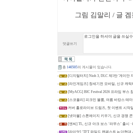
그림 김말리 / 글 겜툰 
덧글쓰기
총
140505
의 게시물이 있습니다.
[디지털터치] Nioh 3, DLC 제1탄 '게이안 지
[라인게임즈] 창세기전 모바일, 신규 캐릭
[MyACG] BIC Festival 2026 프라임 부스
[스코플리] 피크민 블룸, 여름 바캉스 테
커버 홀로라이브 드림즈, 첫 이벤트 시작일
[넷마블] 스톤에이지 키우기, 신규 경쟁 
[엔씨] TL, 신규 아크 보스 ‘라무스’ 출시 ∙∙&
[라이엇] ‘TFT 와일드 팬페스트 in 더현대