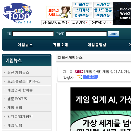
ID
PWD
최신게임뉴스
제 목 :
[게임 만평] 게임 업계 AI, 가상
최신 게임뉴스
작성자 :
오픈/클로즈 베타뉴스
게임업계 핫이슈
겜툰 FOCUS
게임 특집
인터뷰/업체탐방
게임 만평