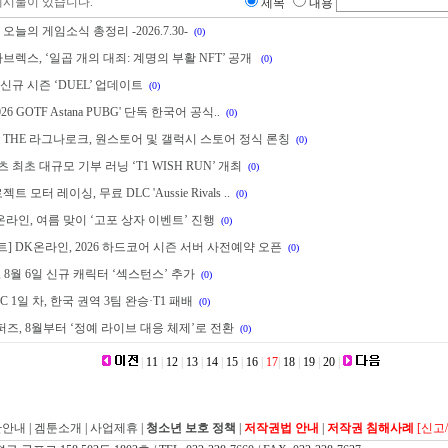
게시물이 있습니다.
제목
내용
오늘의 게임소식 총정리 -2026.7.30-
(0)
마브렉스, ‘일곱 개의 대죄: 계명의 부활 NFT’ 공개
(0)
, 신규 시즌 ‘DUEL’ 업데이트
(0)
2026 GOTF Astana PUBG' 단독 한국어 공식..
(0)
 THE 라그나로크, 원스토어 및 갤럭시 스토어 정식 론칭
(0)
포츠 최초 대규모 기부 러닝 ‘T1 WISH RUN’ 개최
(0)
트 모터 레이싱, 무료 DLC 'Aussie Rivals ..
(0)
 온라인, 여름 맞이 ‘고포 상자 이벤트’ 진행
(0)
] DK온라인, 2026 하드코어 시즌 서버 사전예약 오픈
(0)
 8월 6일 신규 캐릭터 ‘섹스턴스’ 추가
(0)
C 1일 차, 한국 권역 3팀 완승·T1 패배
(0)
즈, 8월부터 ‘정예 라이브 대응 체제’로 전환
(0)
|
11
|
12
|
13
|
14
|
15
|
16
|
17
|
18
|
19
|
20
|
관안내
|
겜툰소개
|
사업제휴
|
청소년 보호 정책
|
저작권법 안내
|
저작권 침해사례
[신고