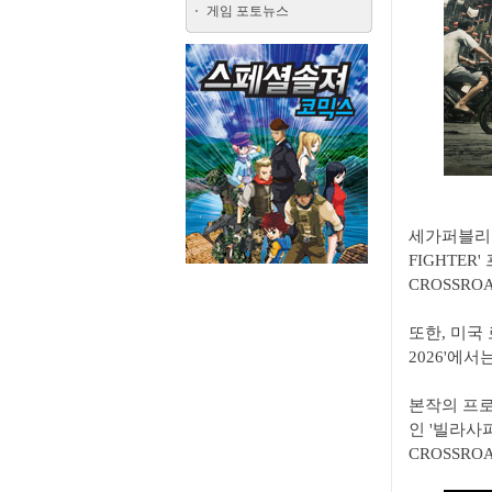
게임 포토뉴스
세가퍼블리싱
FIGHTE
CROSSR
또한, 미국 
2026'에
본작의 프
인 '빌라사파
CROSSRO