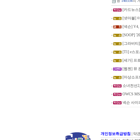
총
140534
의 
[카드뉴스] 
[넷마블] 
[넥슨] V4
[SOOP] '
[그라비티]
[T1] e스
[세가] 프로젝
[웹젠] 뮤
[마상소프트
소녀전선2,
OWCS MS
넥슨 사이퍼
개인정보취급방침
|
약