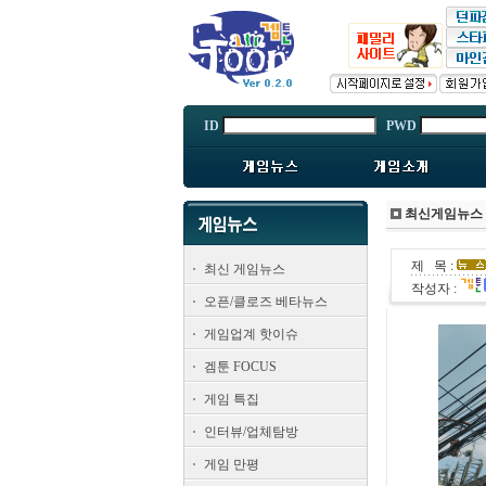
ID
PWD
최신게임뉴스
제 목 :
최신 게임뉴스
작성자 :
오픈/클로즈 베타뉴스
게임업계 핫이슈
겜툰 FOCUS
게임 특집
인터뷰/업체탐방
게임 만평